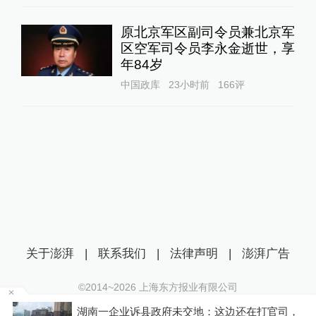
原北京军区副司令员兼北京军
区空军司令员李永金逝世，享
年84岁
中国政库
23小时前
166
评
关于澎湃
|
联系我们
|
法律声明
|
澎湃广告
©2014~
2026
上海东方报业有限公司
沪ICP证：沪B2-20170116 | 沪ICP备14003370号
仍
湖南一企业诉县政府未交地：这边还在打官司，