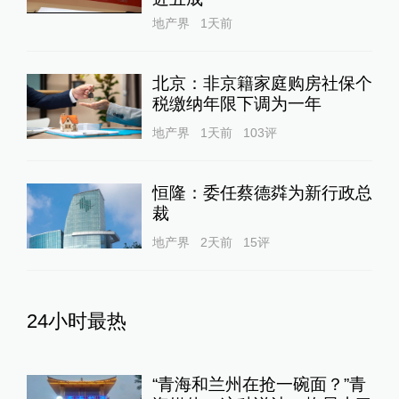
地产界
1天前
北京：非京籍家庭购房社保个
税缴纳年限下调为一年
地产界
1天前
103
评
恒隆：委任蔡德粦为新行政总
裁
地产界
2天前
15
评
24小时最热
“青海和兰州在抢一碗面？”青