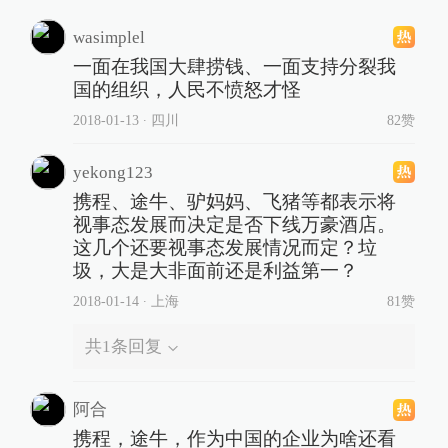
wasimplel
一面在我国大肆捞钱、一面支持分裂我
国的组织，人民不愤怒才怪
2018-01-13
∙ 四川
82赞
yekong123
携程、途牛、驴妈妈、飞猪等都表示将
视事态发展而决定是否下线万豪酒店。
这几个还要视事态发展情况而定？垃
圾，大是大非面前还是利益第一？
2018-01-14
∙ 上海
81赞
共
1
条回复
阿合
携程，途牛，作为中国的企业为啥还看