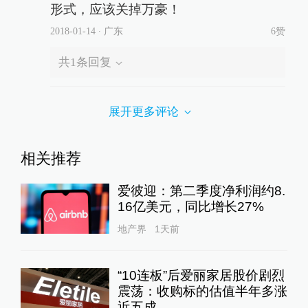
形式，应该关掉万豪！
2018-01-14
∙ 广东
6赞
共
1
条回复
展开更多评论
相关推荐
爱彼迎：第二季度净利润约8.
16亿美元，同比增长27%
地产界
1天前
“10连板”后爱丽家居股价剧烈
震荡：收购标的估值半年多涨
近五成