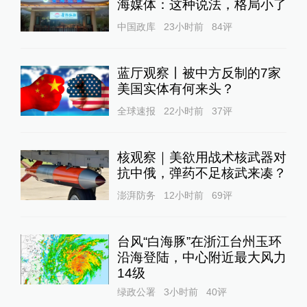
海媒体：这种说法，格局小了
中国政库
23小时前
84
评
蓝厅观察丨被中方反制的7家
美国实体有何来头？
全球速报
22小时前
37
评
核观察｜美欲用战术核武器对
抗中俄，弹药不足核武来凑？
澎湃防务
12小时前
69
评
台风“白海豚”在浙江台州玉环
沿海登陆，中心附近最大风力
14级
绿政公署
3小时前
40
评