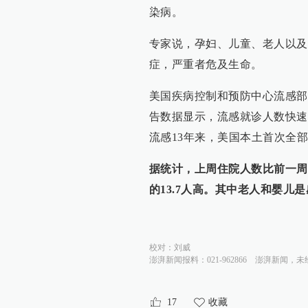
染病。
专家说，孕妇、儿童、老人以及
症，严重者危及生命。
美国疾病控制和预防中心流感部
告数据显示，流感就诊人数快速
流感13年来，美国本土首次全部
据统计，上周住院人数比前一周翻
的13.7人高。其中老人和婴儿
校对：
刘威
澎湃新闻报料：021-962866
澎湃新闻，未
17
收藏