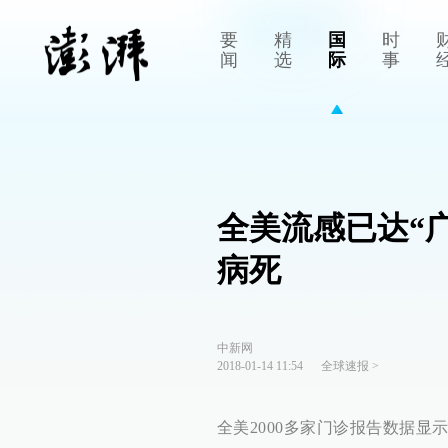
要
精
国
时
闻
选
际
事
全美流感已达“
病死
中新网
2018-01-14 11:54
全球速报
>
全美2000多家门诊报告数据显