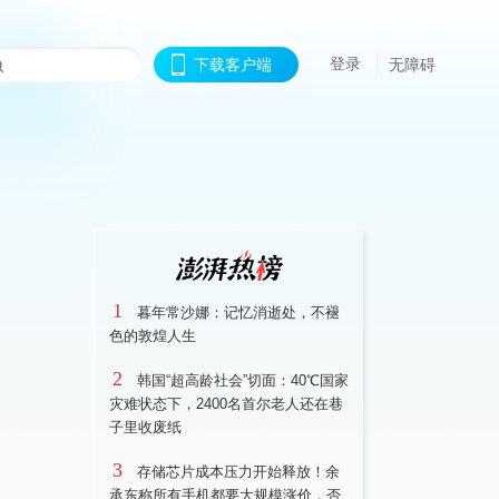
登录
下载客户端
无障碍
1
暮年常沙娜：记忆消逝处，不褪
色的敦煌人生
2
韩国“超高龄社会”切面：40℃国家
灾难状态下，2400名首尔老人还在巷
子里收废纸
3
存储芯片成本压力开始释放！余
承东称所有手机都要大规模涨价，否