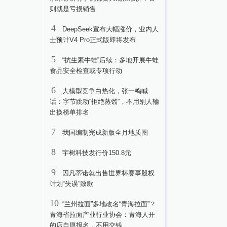
则就是亏损销售
4
DeepSeek宣布大幅涨价，业内人
士预计V4 Pro正式版即将发布
5
“抗生素牛蛙”后续：多地开展牛蛙
食品安全检查或专项行动
6
大模型竞争白热化，张一鸣喊
话：字节跳动“拒绝蒸馏”，不用别人输
出换榜单排名
7
我国编制完成新版全月地质图
8
宇树科技发行价150.8元
9
因凡蒂诺就出售世界杯赛事股权
计划“失误”致歉
10
“兰州拉面”多地改名“青海拉面”？
青海省拉面产业行业协会：青海人开
的店自愿报名，不用交钱