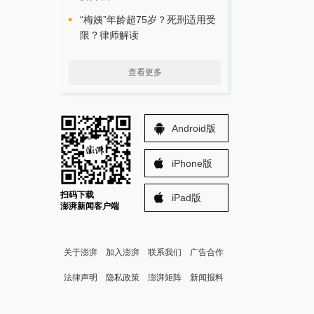
“梅姨”年龄超75岁？死刑适用受
限？律师解读
查看更多
Android版
iPhone版
扫码下载
iPad版
澎湃新闻客户端
关于澎湃
加入澎湃
联系我们
广告合作
法律声明
隐私政策
澎湃矩阵
新闻报料
报料热线: 021-962866
澎湃新闻微博