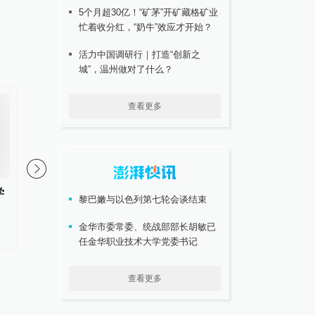
5个月超30亿！“矿茅”开矿藏格矿业
忙着收分红，“奶牛”效应才开始？
活力中国调研行｜打造“创新之
城”，温州做对了什么？
查看更多
学
流感高发季感冒用药有讲究，专
你知道流感有四大家族
黎巴嫩与以色列第七轮会谈结束
家：“达菲”对流感效果最好
识一下哪类对人类健康
金华市委常委、统战部部长胡敏已
#
流感
更多内容 >
#
流感
更多内容 >
任金华职业技术大学党委书记
查看更多