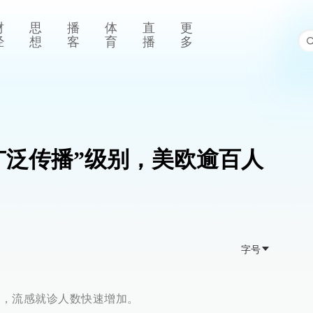
财
思
播
体
直
更
经
想
客
育
播
多
广泛传播”级别，美欧逾百人
字号
示，流感就诊人数快速增加。