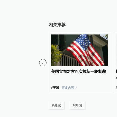
相关推荐
近达成！伊朗披露海峡新
美国宣布对古巴实施新一轮制裁
行细节，美方再提“倒计
#
美国
更多内容 >
#
流感
#
美国