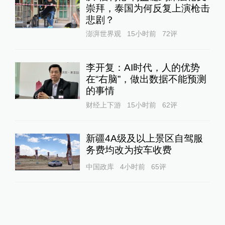
崇拜，泰国为何反复上演枪击
悲剧？
澎湃世界观
15小时前
72
评
李开复：AI时代，人的优势
在“右脑”，做出数据不能预测
的事情
财经上下游
15小时前
62
评
新疆4A级及以上景区自驾服
务费均改为按车收费
中国政库
4小时前
65
评