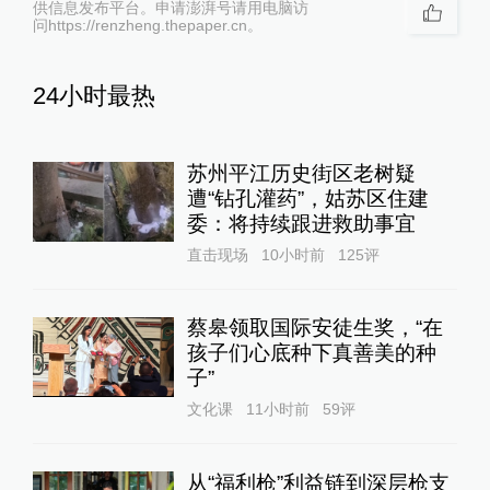
供信息发布平台。申请澎湃号请用电脑访
问https://renzheng.thepaper.cn。
24小时最热
苏州平江历史街区老树疑
遭“钻孔灌药”，姑苏区住建
委：将持续跟进救助事宜
直击现场
10小时前
125
评
蔡皋领取国际安徒生奖，“在
孩子们心底种下真善美的种
子”
文化课
11小时前
59
评
从“福利枪”利益链到深层枪支