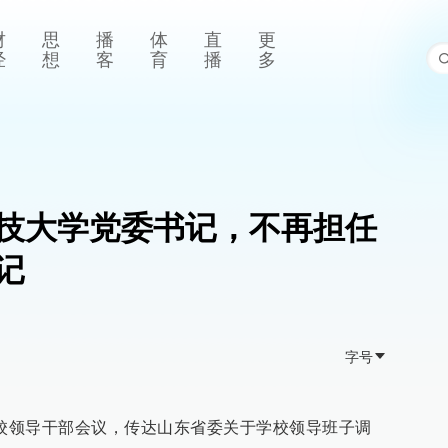
财
思
播
体
直
更
经
想
客
育
播
多
技大学党委书记，不再担任
记
字号
全校领导干部会议，传达山东省委关于学校领导班子调