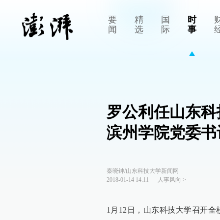
要
精
国
时
闻
选
际
事
罗公利任山东科
滨州学院党委书
秦晓钟/山东科技大学新闻网
2018-01-14 14:11
人事风向
>
1月12日，山东科技大学召开