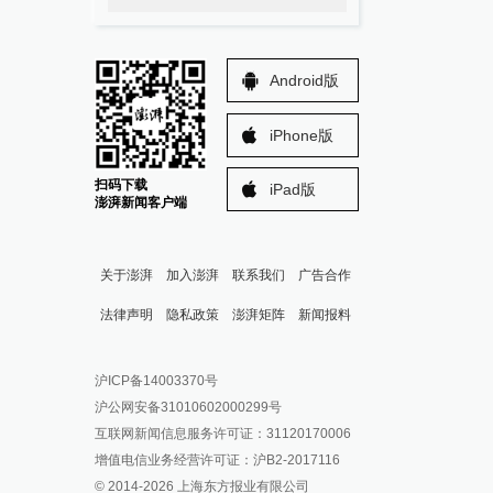
Android版
iPhone版
扫码下载
iPad版
澎湃新闻客户端
关于澎湃
加入澎湃
联系我们
广告合作
法律声明
隐私政策
澎湃矩阵
新闻报料
报料热线: 021-962866
澎湃新闻微博
沪ICP备14003370号
报料邮箱: news@thepaper.cn
澎湃新闻公众号
沪公网安备31010602000299号
澎湃新闻抖音号
互联网新闻信息服务许可证：31120170006
派生万物开放平台
增值电信业务经营许可证：沪B2-2017116
© 2014-
2026
上海东方报业有限公司
IP SHANGHAI