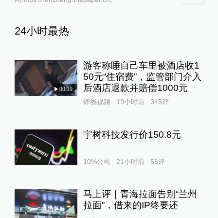
24小时最热
游客称睡自己车里被酒店收1
50元“住宿费”，监管部门介入
后酒店退款并赔偿1000元
00:19
锋线视频
19小时前
345
评
宇树科技发行价150.8元
10%公司
21小时前
56
评
马上评｜青海拉面告别“兰州
拉面”，借来的IP终要还