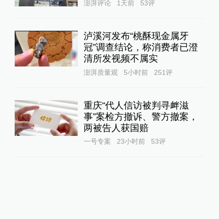
澎湃评论
1天前
53
评
泸溪河发布“桃酥现金属牙
冠”调查结论，称消费者已澄
清所发视频不属实
澎湃质量观
5小时前
251
评
重庆“代人信访被判寻衅滋
事”案检方撤诉、警方撤案，
两被告人获国赔
一号专案
23小时前
53
评