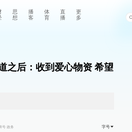
财
思
播
体
直
更
经
想
客
育
播
多
报道之后：收到爱心物资 希望
字号
湃号·政务