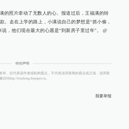
福满的照片牵动了无数人的心。报道过后，王福满的转
款。走在上学的路上，小满说自己的梦想是“抓小偷，
来说，他们现在最大的心愿是“到新房子里过年”。 @
特别声明
发布，仅代表该作者或机构观点，不代表澎湃新闻的观点或立场，澎湃新
/renzheng.thepaper.cn。
我要举报