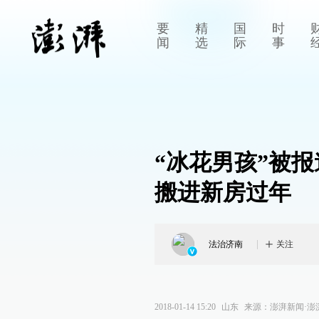
要
精
国
时
闻
选
际
事
“冰花男孩”被
搬进新房过年
法治济南
关注
2018-01-14 15:20
山东
来源：
澎湃新闻·澎