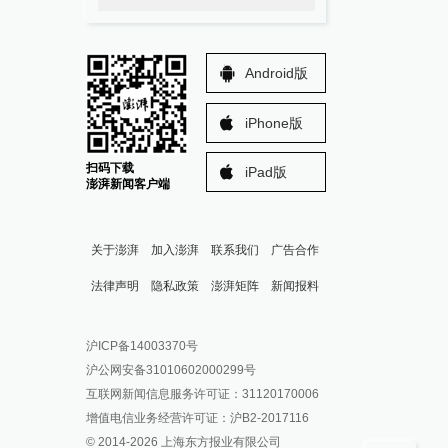
Android版
iPhone版
扫码下载
iPad版
澎湃新闻客户端
关于澎湃
加入澎湃
联系我们
广告合作
法律声明
隐私政策
澎湃矩阵
新闻报料
报料热线: 021-962866
澎湃新闻微博
沪ICP备14003370号
报料邮箱: news@thepaper.cn
澎湃新闻公众号
沪公网安备31010602000299号
澎湃新闻抖音号
互联网新闻信息服务许可证：31120170006
派生万物开放平台
增值电信业务经营许可证：沪B2-2017116
© 2014-
2026
上海东方报业有限公司
IP SHANGHAI