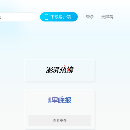
登录
下载客户端
无障碍
查看更多