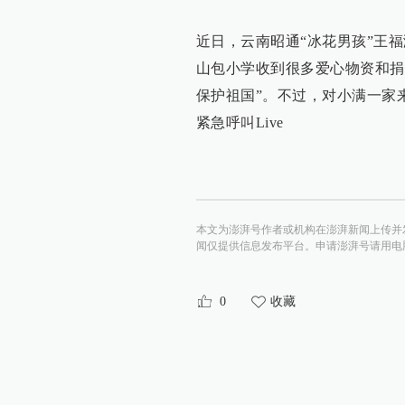
近日，云南昭通“冰花男孩”王
山包小学收到很多爱心物资和捐
保护祖国”。不过，对小满一家
紧急呼叫Live
本文为澎湃号作者或机构在澎湃新闻上传并
闻仅提供信息发布平台。申请澎湃号请用电脑访问http:/
0
收藏