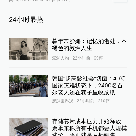
24小时最热
暮年常沙娜：记忆消逝处，不
褪色的敦煌人生
澎湃人物
22小时前
69
评
韩国“超高龄社会”切面：40℃
国家灾难状态下，2400名首
尔老人还在巷子里收废纸
澎湃世界观
22小时前
210
评
存储芯片成本压力开始释放！
余承东称所有手机都要大规模
涨价，否则就是亏损销售