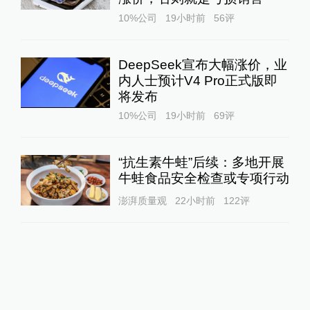
10%公司
19小时前
56
评
DeepSeek宣布大幅涨价，业
内人士预计V4 Pro正式版即
将发布
10%公司
19小时前
69
评
“抗生素牛蛙”后续：多地开展
牛蛙食品安全检查或专项行动
澎湃质量观
22小时前
122
评