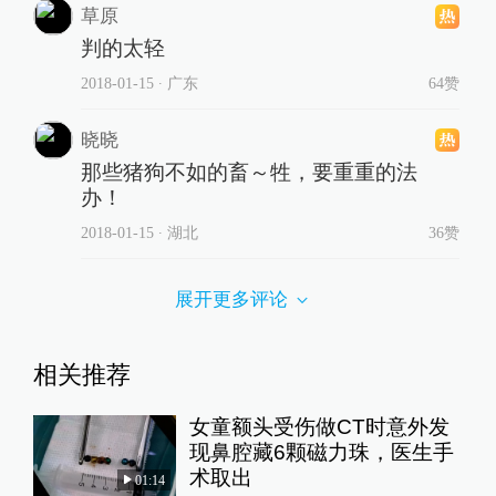
草原
判的太轻
2018-01-15
∙ 广东
64赞
晓晓
那些猪狗不如的畜～牲，要重重的法
办！
2018-01-15
∙ 湖北
36赞
展开更多评论
相关推荐
女童额头受伤做CT时意外发
现鼻腔藏6颗磁力珠，医生手
术取出
01:14