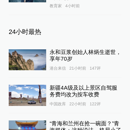
教育家
4小时前
24小时最热
永和豆浆创始人林炳生逝世，
享年70岁
港台来信
21小时前
147
评
新疆4A级及以上景区自驾服
务费均改为按车收费
中国政库
22小时前
122
评
“青海和兰州在抢一碗面？”青