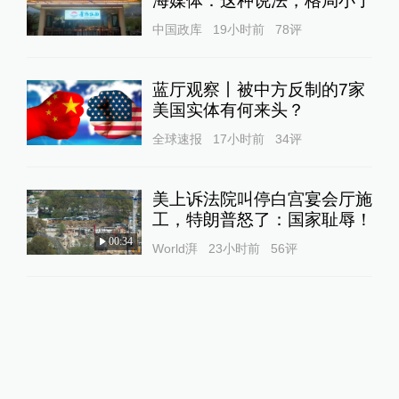
海媒体：这种说法，格局小了
中国政库
19小时前
78
评
蓝厅观察丨被中方反制的7家
美国实体有何来头？
全球速报
17小时前
34
评
美上诉法院叫停白宫宴会厅施
工，特朗普怒了：国家耻辱！
00:34
World湃
23小时前
56
评