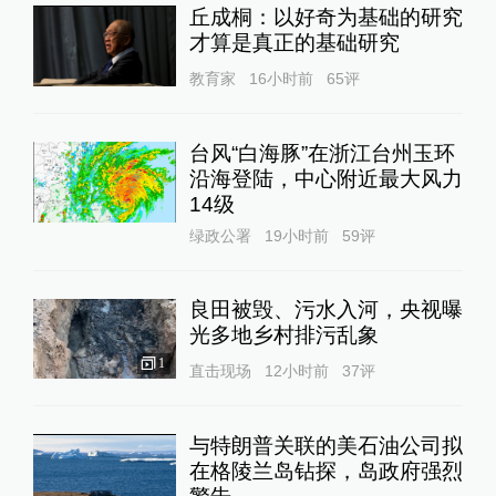
丘成桐：以好奇为基础的研究
才算是真正的基础研究
教育家
16小时前
65
评
台风“白海豚”在浙江台州玉环
沿海登陆，中心附近最大风力
14级
绿政公署
19小时前
59
评
良田被毁、污水入河，央视曝
光多地乡村排污乱象
1
直击现场
12小时前
37
评
与特朗普关联的美石油公司拟
在格陵兰岛钻探，岛政府强烈