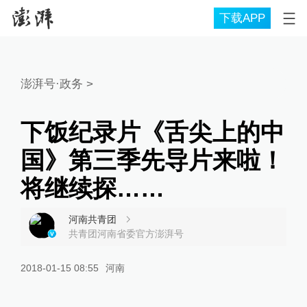
下载APP
澎湃号·政务
>
下饭纪录片《舌尖上的中
国》第三季先导片来啦！
将继续探……
河南共青团
共青团河南省委官方澎湃号
2018-01-15 08:55
河南