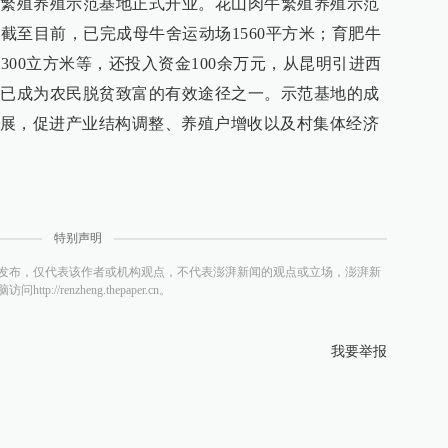
牛繁殖养殖示范基地正式开业。花山肉牛繁殖养殖示范
，截至目前，已完成母牛舍运动场1560平方米；育肥牛
池300立方米等，还投入资金100余万元，从昆明引进西
业已成为农民脱贫致富的有效途径之一。示范基地的成
展，促进产业结构调整、养殖户增收以及村集体经济
特别声明
发布，仅代表该作者或机构观点，不代表澎湃新闻的观点或立场，澎湃新
/renzheng.thepaper.cn。
我要举报