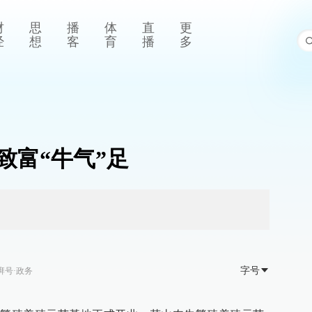
财
思
播
体
直
更
经
想
客
育
播
多
致富“牛气”足
字号
湃号·政务