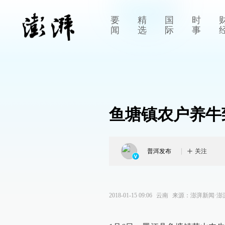
要
精
国
时
闻
选
际
事
鱼塘镇农户养牛
普洱发布
关注
2018-01-15 09:06
云南
来源：
澎湃新闻·澎