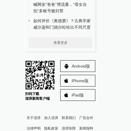
喊网友“爸爸”博流量，“母女合
拍”多账号被封禁
如何评价《奥德赛》？古典学家
威尔逊和门德尔松给出不同尺度
查看更多
Android版
iPhone版
扫码下载
iPad版
澎湃新闻客户端
关于澎湃
加入澎湃
联系我们
广告合作
法律声明
隐私政策
澎湃矩阵
新闻报料