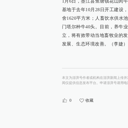
1月6日，墨江县鱼塘镇花山肉
基地于去年10月28日开工建设
舍1620平方米；人畜饮水供水
门塔尔种牛40头。目前，养牛
立，将有效带动当地畜牧业的发
发展、生态环境改善。（李婕）
本文为澎湃号作者或机构在澎湃新闻上传并
闻仅提供信息发布平台。申请澎湃号请用电脑访问http:/
0
收藏