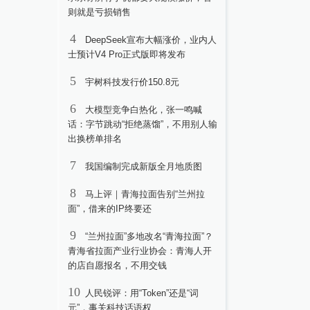
则就是亏损销售
4
DeepSeek宣布大幅涨价，业内人
士预计V4 Pro正式版即将发布
5
宇树科技发行价150.8元
6
大模型竞争白热化，张一鸣喊
话：字节跳动“拒绝蒸馏”，不用别人输
出换榜单排名
7
我国编制完成新版全月地质图
8
马上评｜青海拉面告别“兰州拉
面”，借来的IP终要还
9
“兰州拉面”多地改名“青海拉面”？
青海省拉面产业行业协会：青海人开
的店自愿报名，不用交钱
10
人民锐评：用“Token”还是“词
元”，事关科技话语权