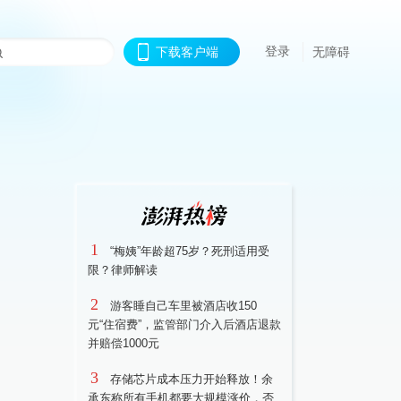
登录
下载客户端
无障碍
1
“梅姨”年龄超75岁？死刑适用受
限？律师解读
2
游客睡自己车里被酒店收150
元“住宿费”，监管部门介入后酒店退款
并赔偿1000元
3
存储芯片成本压力开始释放！余
承东称所有手机都要大规模涨价，否