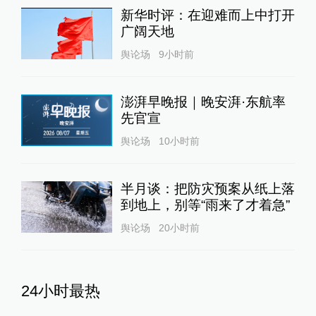
新华时评：在迎难而上中打开
广阔天地
舆论场
9小时前
澎湃早晚报｜晚安湃·东航率
先官宣
舆论场
10小时前
半月谈：把防灾预案从纸上落
到地上，别等“雨来了才着急”
舆论场
20小时前
24小时最热