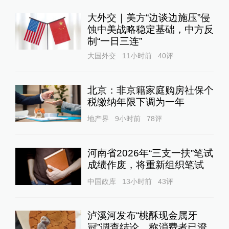
大外交｜美方“边谈边施压”侵
蚀中美战略稳定基础，中方反
制“一日三连”
大国外交
11小时前
40
评
北京：非京籍家庭购房社保个
税缴纳年限下调为一年
地产界
9小时前
78
评
河南省2026年“三支一扶”笔试
成绩作废，将重新组织笔试
中国政库
13小时前
43
评
泸溪河发布“桃酥现金属牙
冠”调查结论，称消费者已澄