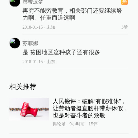
廊桥遗梦
再穷不能穷教育，相关部门还要继续努
力啊。任重而道远啊
2018-01-15
∙ 未知
3赞
苏菲娜
是 贫困地区这种孩子还有很多
2018-01-15
∙ 山东
相关推荐
人民锐评：破解“有假难休”，
让劳动者挺直腰杆带薪休假，
也是对奋斗者的致敬
舆论场
9小时前
15
评