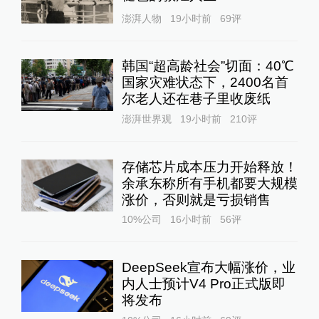
澎湃人物
19小时前
69
评
韩国“超高龄社会”切面：40℃
国家灾难状态下，2400名首
尔老人还在巷子里收废纸
澎湃世界观
19小时前
210
评
存储芯片成本压力开始释放！
余承东称所有手机都要大规模
涨价，否则就是亏损销售
10%公司
16小时前
56
评
DeepSeek宣布大幅涨价，业
内人士预计V4 Pro正式版即
将发布