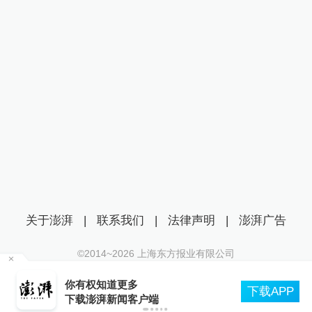
关于澎湃
|
联系我们
|
法律声明
|
澎湃广告
©2014~
2026
上海东方报业有限公司
沪ICP证：沪B2-20170116 | 沪ICP备14003370号
专家解读台风“白海豚”：强势逼近华东，或成罕
互联网新闻信息服务许可证：31120170006
PP
见远洋强台风登陆我国
沪公网安备 31010602000299号