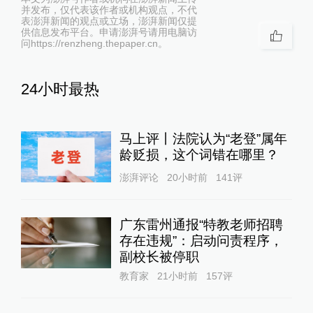
并发布，仅代表该作者或机构观点，不代
表澎湃新闻的观点或立场，澎湃新闻仅提
供信息发布平台。申请澎湃号请用电脑访
问https://renzheng.thepaper.cn。
24小时最热
马上评丨法院认为“老登”属年
龄贬损，这个词错在哪里？
澎湃评论
20小时前
141
评
广东雷州通报“特教老师招聘
存在违规”：启动问责程序，
副校长被停职
教育家
21小时前
157
评