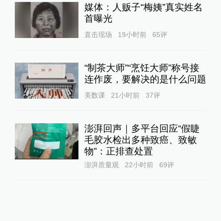
媒体：人贩子“梅姨”真实姓名
首曝光
直击现场
19小时前
65
评
“制茶大师”“烹饪大师”称号接
连作废，要解决的是什么问题
美数课
21小时前
37
评
澎湃回声｜多平台回应“假睫
毛胶水检出多种致癌、致敏
物”：正排查处置
澎湃质量观
22小时前
69
评