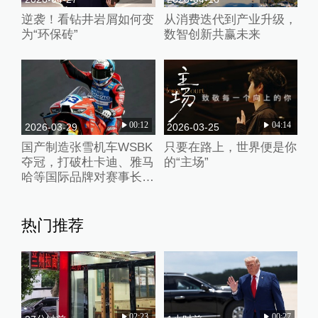
逆袭！看钻井岩屑如何变
从消费迭代到产业升级，
为“环保砖”
数智创新共赢未来
00:12
04:14
2026-03-29
2026-03-25
国产制造张雪机车WSBK
只要在路上，世界便是你
夺冠，打破杜卡迪、雅马
的“主场”
哈等国际品牌对赛事长期
垄断
热门推荐
02:23
00:27