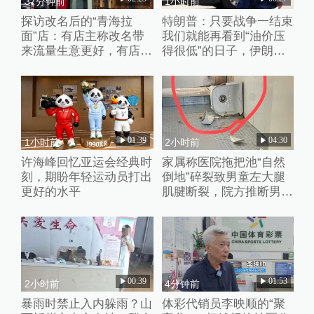
37分钟前
1小时前
探访改名后的“青海拉
特朗普：只要战争一结束
面”店：有店主称改名带
我们就能再看到“油价压
来流量生意更好，有店家
得很低”的日子，伊朗撑
未换店招“兰州”“青海”元
不了多久
素并存
01:39
04:30
1小时前
2小时前
许海峰回忆亚运会经典时
家属称医院拖把池“自然
刻，期盼年轻运动员打出
倒地”碎裂致男童左大腿
更好的水平
肌腱断裂，院方推断男童
系踩踏池子后重心失衡滑
倒
00:39
01:53
2小时前
4分钟前
暴雨时禁止入内躲雨？山
体彩代销员李映顺的“聚