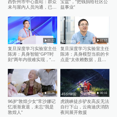
西忻州市中心血站：群众
宝盆”，“把钱捐给社区公
未与屋内人员沟通，已批
益事业”
评教育工作人员
01:22
01:17
10分钟前
11分钟前
复旦深度学习实验室主任
复旦深度学习实验室主任
陈涛：具身智能“GPT时
陈涛：具身模型当前的卡
刻”两年内很难实现，“卷
点是“太依赖数据，且缺
数据”、“卷强化学习”都只
乏失败的数据”
是外围的修修补补
01:26
00:16
15分钟前
45分钟前
96岁“敦煌少女”常沙娜记
虎跳峡徒步驴友高反无法
忆渐渐衰退，未忘“我是
自行下山，云南迪庆消防
敦煌人”
夜间展开救援