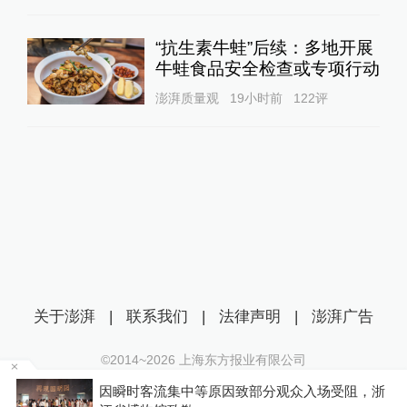
“抗生素牛蛙”后续：多地开展
牛蛙食品安全检查或专项行动
澎湃质量观
19小时前
122
评
关于澎湃
|
联系我们
|
法律声明
|
澎湃广告
©2014~
2026
上海东方报业有限公司
沪ICP证：沪B2-20170116 | 沪ICP备14003370号
因瞬时客流集中等原因致部分观众入场受阻，浙
互联网新闻信息服务许可证：31120170006