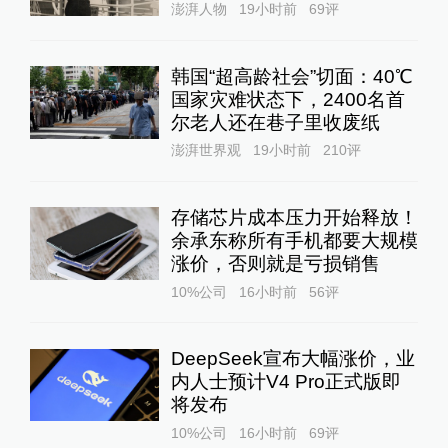
澎湃人物
19小时前
69
评
韩国“超高龄社会”切面：40℃
国家灾难状态下，2400名首
尔老人还在巷子里收废纸
澎湃世界观
19小时前
210
评
存储芯片成本压力开始释放！
余承东称所有手机都要大规模
涨价，否则就是亏损销售
10%公司
16小时前
56
评
DeepSeek宣布大幅涨价，业
内人士预计V4 Pro正式版即
将发布
10%公司
16小时前
69
评