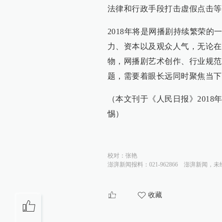
法律和行政手段打击虚假点击等
2018年将是网播剧持续繁荣
力、资本以及观众人气，无论在
物，网播剧艺术创作、行业规范
题，需要着眼长远同时聚焦当下
（本文刊于《人民日报》2018
惕）
校对：
张艳
澎湃新闻报料：021-962866
澎湃新闻，未
收藏