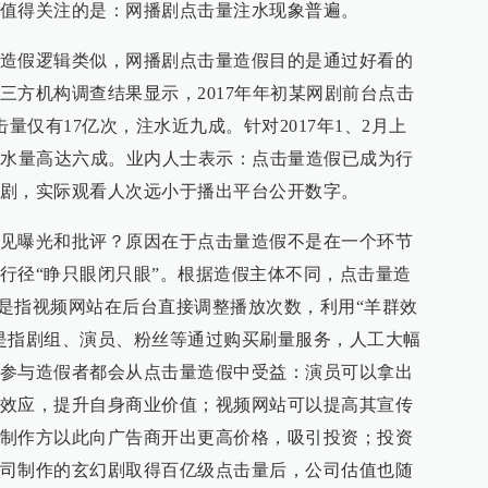
值得关注的是：网播剧点击量注水现象普遍。
造假逻辑类似，网播剧点击量造假目的是通过好看的
三方机构调查结果显示，2017年年初某网剧前台点击
量仅有17亿次，注水近九成。针对2017年1、2月上
注水量高达六成。业内人士表示：点击量造假已成为行
剧，实际观看人次远小于播出平台公开数字。
见曝光和批评？原因在于点击量造假不是在一个环节
行径“睁只眼闭只眼”。根据造假主体不同，点击量造
者是指视频网站在后台直接调整播放次数，利用“羊群效
是指剧组、演员、粉丝等通过购买刷量服务，人工大幅
参与造假者都会从点击量造假中受益：演员可以拿出
效应，提升自身商业价值；视频网站可以提高其宣传
制作方以此向广告商开出更高价格，吸引投资；投资
司制作的玄幻剧取得百亿级点击量后，公司估值也随