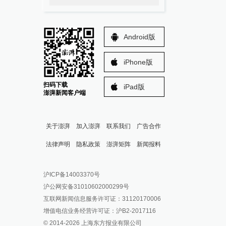
Android版
iPhone版
扫码下载
iPad版
澎湃新闻客户端
关于澎湃
加入澎湃
联系我们
广告合作
法律声明
隐私政策
澎湃矩阵
新闻报料
报料热线: 021-962866
澎湃新闻微博
沪ICP备14003370号
报料邮箱: news@thepaper.cn
澎湃新闻公众号
沪公网安备31010602000299号
澎湃新闻抖音号
互联网新闻信息服务许可证：31120170006
派生万物开放平台
增值电信业务经营许可证：沪B2-2017116
© 2014-
2026
上海东方报业有限公司
IP SHANGHAI