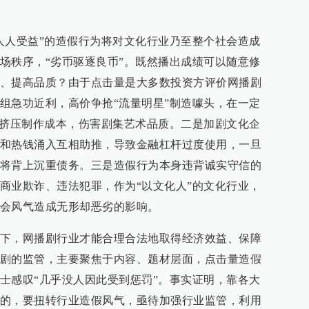
人人受益”的造假行为将对文化行业乃至整个社会造成
场秩序，“劣币驱逐良币”。既然播出成绩可以随意修
、提高品质？由于点击量是大多数投资方评价网播剧
组急功近利，高价争抢“流量明星”制造噱头，在一定
，挤压制作成本，伤害剧集艺术品质。二是加剧文化企
和热钱涌入互相助推，导致金融杠杆过度使用，一旦
将背上沉重债务。三是造假行为本身违背诚实守信的
商业欺诈、违法犯罪，作为“以文化人”的文化行业，
会风气造成无形却恶劣的影响。
下，网播剧行业才能合理合法地取得经济效益、保障
剧的监管，主要聚焦于内容、题材层面，点击量造假
士感叹“几乎没人因此受到惩罚”。事实证明，靠各大
的，要扭转行业造假风气，亟待加强行业监管，利用