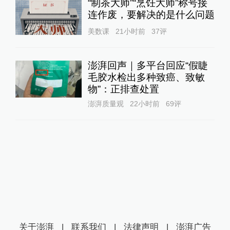
“制茶大师”“烹饪大师”称号接
连作废，要解决的是什么问题
美数课
21小时前
37
评
澎湃回声｜多平台回应“假睫
毛胶水检出多种致癌、致敏
物”：正排查处置
澎湃质量观
22小时前
69
评
关于澎湃
|
联系我们
|
法律声明
|
澎湃广告