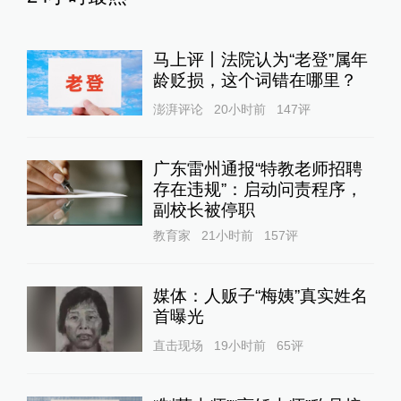
马上评丨法院认为“老登”属年
龄贬损，这个词错在哪里？
澎湃评论
20小时前
147
评
广东雷州通报“特教老师招聘
存在违规”：启动问责程序，
副校长被停职
教育家
21小时前
157
评
媒体：人贩子“梅姨”真实姓名
首曝光
直击现场
19小时前
65
评