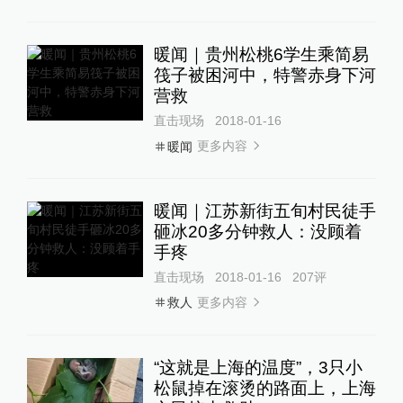
暖闻｜贵州松桃6学生乘简易
筏子被困河中，特警赤身下河
营救
直击现场
2018-01-16
更多内容
暖闻
暖闻｜江苏新街五旬村民徒手
砸冰20多分钟救人：没顾着
手疼
直击现场
2018-01-16
207
评
更多内容
救人
“这就是上海的温度”，3只小
松鼠掉在滚烫的路面上，上海