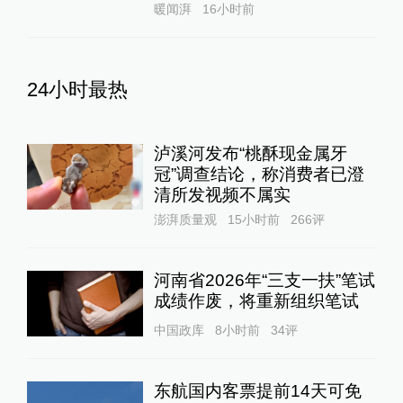
暖闻湃
16小时前
24小时最热
泸溪河发布“桃酥现金属牙
冠”调查结论，称消费者已澄
清所发视频不属实
澎湃质量观
15小时前
266
评
河南省2026年“三支一扶”笔试
成绩作废，将重新组织笔试
中国政库
8小时前
34
评
东航国内客票提前14天可免