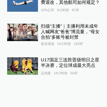
费退改，其他航司如何规定？
10%公司
9小时前
87
评
扫描“主播”｜主播利用未成年
人喊网友“爸爸”博流量，“母女
合拍”多账号被封禁
1
直击现场
15小时前
150
评
U17国足三连胜晋级明日之星
半决赛，定位球成最大亮点
运动家
18小时前
56
评