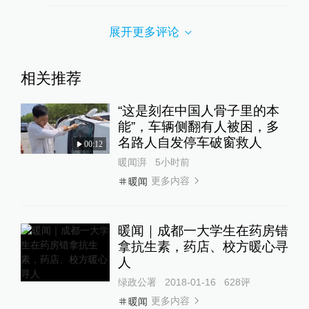
展开更多评论
相关推荐
“这是刻在中国人骨子里的本
能”，车辆侧翻有人被困，多
名路人自发停车破窗救人
00:12
暖闻湃
5小时前
更多内容
暖闻
暖闻｜成都一大学生在药房错
拿抗生素，药店、校方暖心寻
人
绿政公署
2018-01-16
628
评
更多内容
暖闻