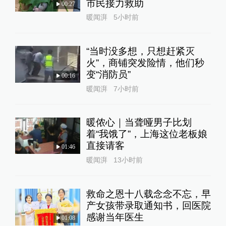
市民接力救助
00:27
暖闻湃
5小时前
“当时没多想，只想赶紧灭
火”，商铺突发险情，他们秒
变“消防员”
00:16
暖闻湃
7小时前
暖侬心｜当聋哑男子比划
着“我饿了”，上海这位老板娘
直接请客
01:46
暖闻湃
13小时前
救命之恩十八载念念不忘，早
产女孩带录取通知书，回医院
感谢当年医生
01:08