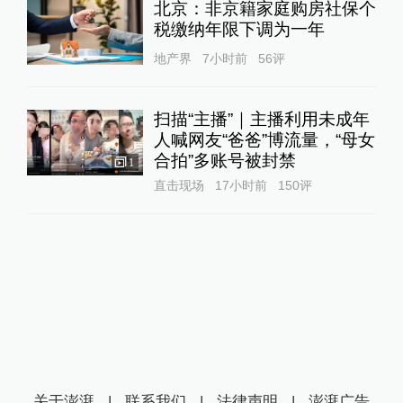
北京：非京籍家庭购房社保个
税缴纳年限下调为一年
地产界
7小时前
56
评
扫描“主播”｜主播利用未成年
人喊网友“爸爸”博流量，“母女
合拍”多账号被封禁
1
直击现场
17小时前
150
评
关于澎湃
|
联系我们
|
法律声明
|
澎湃广告