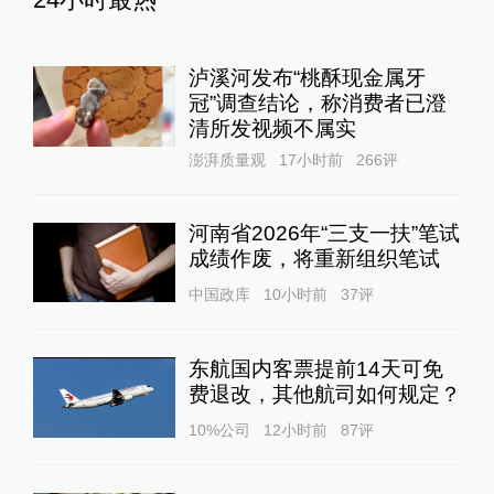
24小时最热
泸溪河发布“桃酥现金属牙
冠”调查结论，称消费者已澄
清所发视频不属实
澎湃质量观
17小时前
266
评
河南省2026年“三支一扶”笔试
成绩作废，将重新组织笔试
中国政库
10小时前
37
评
东航国内客票提前14天可免
费退改，其他航司如何规定？
10%公司
12小时前
87
评