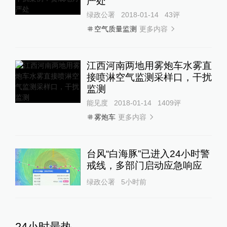
严处
绿政公署
2018-01-14
43
评
更多内容
空气质量监测
江西河南两地用雾炮车水雾直
接喷淋空气监测采样口，干扰
监测
能见度
2018-01-14
1409
评
更多内容
雾炮车
台风“白海豚”已进入24小时警
戒线，多部门启动应急响应
绿政公署
5小时前