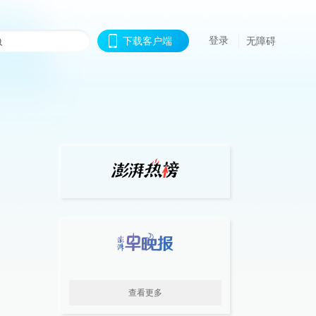
登录
下载客户端
无障碍
查看更多