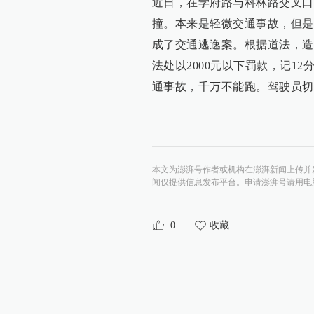
近日，在学府路与科林路交叉口
撞。本来是轻微交通事故，但是
成了交通逃逸案。根据道法，造
法处以2000元以下罚款，记12分，可
通事故，千万不能跑。驾驶员切
本文为澎湃号作者或机构在澎湃新闻上传并
闻仅提供信息发布平台。申请澎湃号请用电脑访问http:/
0
收藏