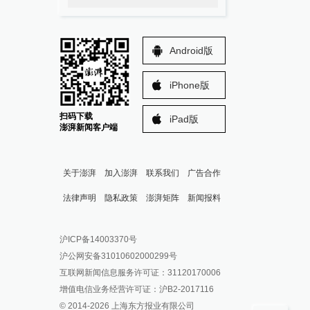
Android版
iPhone版
扫码下载
iPad版
澎湃新闻客户端
关于澎湃
加入澎湃
联系我们
广告合作
法律声明
隐私政策
澎湃矩阵
新闻报料
报料热线: 021-962866
澎湃新闻微博
沪ICP备14003370号
报料邮箱: news@thepaper.cn
澎湃新闻公众号
沪公网安备31010602000299号
澎湃新闻抖音号
互联网新闻信息服务许可证：31120170006
派生万物开放平台
增值电信业务经营许可证：沪B2-2017116
© 2014-
2026
上海东方报业有限公司
IP SHANGHAI