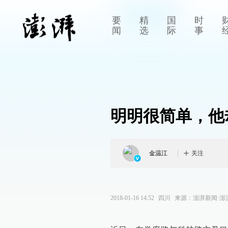
要
精
国
时
闻
选
际
事
明明很简单，他
金温江
关注
2018-01-16 14:52
四川
来源：
澎湃新闻·澎