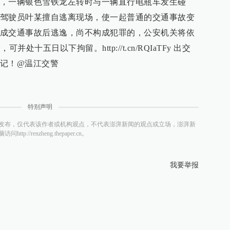
，一辆银色雪铁龙左转时与一辆直行电瓶车发生碰
驾驶员叶某擅自逃离现场，使一起普通的交通事故变
成交通事故后逃逸，尚不构成犯罪的，公安机关将依
并处十五日以下拘留。http://t.cn/RQIaTFy 出交
记！@温江交警
特别声明
发布，仅代表该作者或机构观点，不代表澎湃新闻的观点或立场，澎湃新
/renzheng.thepaper.cn。
我要举报