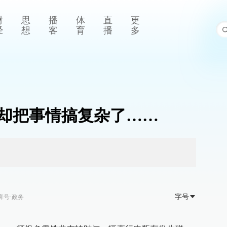
财
思
播
体
直
更
经
想
客
育
播
多
却把事情搞复杂了……
字号
湃号·政务