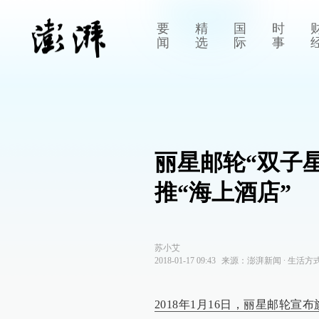
要
精
国
时
闻
选
际
事
丽星邮轮“双子
推“海上酒店”
苏小艾
2018-01-17 09:43
来源：
澎湃新闻
∙
生活方
2018年1月16日，丽星邮轮宣