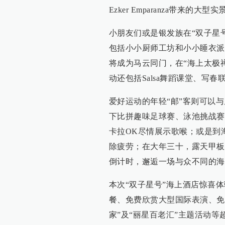
Ezker Emparanza带来的大型实
小朋友们或是银发族在“双子星
包括小小厨师工坊和小小睡衣派
将成为马云同门，在“海上太极
动还包括Salsa舞蹈课堂、写春
爱好运动的年轻“邮”客则可以
下比拼趣味足球赛、泳池挑战赛
卡拉OK尽情展示歌喉；或是到
除疲劳；在大年三十，露天甲板
倒计时，邂逅一场与众不同的海
本次“双子星号”海上酒店惊喜
餐、免费欣赏大型国际表演、免
家”及“丽星百老汇”主题活动等