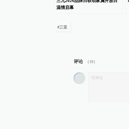
破“季节魔咒”？
三九2026品牌日联动家属开放日
温情启幕
#
三亚
评论
（
18
）