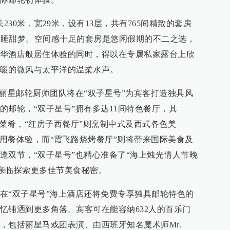
长230米，宽29米，设有13层，共有765间精致的套房
造舒睡甜梦。空间感十足的套房是悠闲假期的不二之选，
华酒店般居住体验的同时，得以在专属私家露台上欣
暖的微风与太平洋的温柔水声。
的丽星邮轮厨师团队将在“双子星号”为宾客打造独具风
的邮轮，“双子星号”拥有多达11间特色餐厅，其
式菜肴，“红房子西餐厅”则烹制中式及西式各色美
畔用餐体验，而“霞飞路烧烤餐厅”则将带来国际美食及
逢双节，“双子星号”也精心准备了“海上烛光情人节晚
客亲临探索更多佳节美食秘密。
在“双子星号”海上酒店还将免费专享独具邮轮特色的
忆铺洒到更多角落。宾客可在能容纳632人的百乐门
，包括丽星马戏团表演、由西班牙知名魔术师Mr.