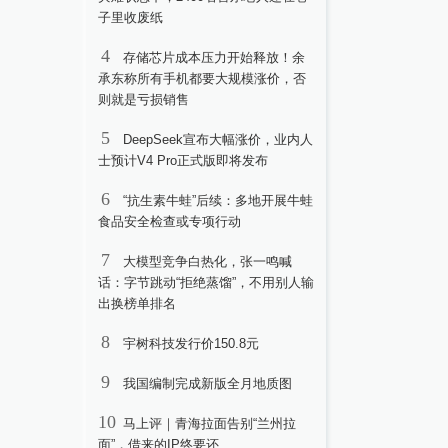
子里收废纸
4
存储芯片成本压力开始释放！余
承东称所有手机都要大规模涨价，否
则就是亏损销售
5
DeepSeek宣布大幅涨价，业内人
士预计V4 Pro正式版即将发布
6
“抗生素牛蛙”后续：多地开展牛蛙
食品安全检查或专项行动
7
大模型竞争白热化，张一鸣喊
话：字节跳动“拒绝蒸馏”，不用别人输
出换榜单排名
8
宇树科技发行价150.8元
9
我国编制完成新版全月地质图
10
马上评｜青海拉面告别“兰州拉
面”，借来的IP终要还