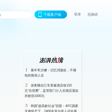
登录
下载客户端
无障碍
1
暮年常沙娜：记忆消逝处，不褪
色的敦煌人生
2
游客睡自己车里被酒店收150
元“住宿费”，监管部门介入后酒店退款
并赔偿1000元
3
韩国“超高龄社会”切面：40℃国家
灾难状态下，2400名首尔老人还在巷