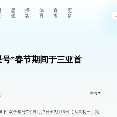
财
思
播
体
直
更
经
想
客
育
播
多
星号”春节期间于三亚首
字号
式
>
布旗下“双子星号”将自2月7日至2月16日（大年初一）期