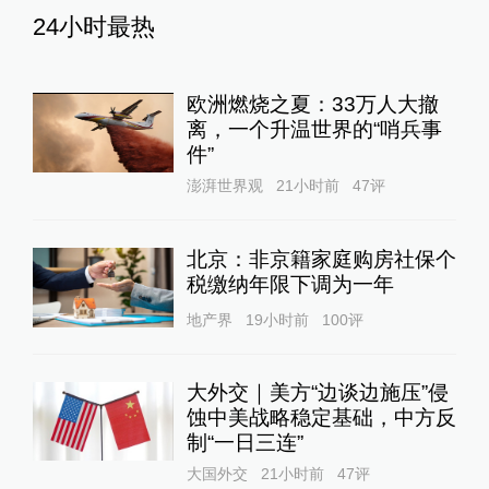
24小时最热
欧洲燃烧之夏：33万人大撤
离，一个升温世界的“哨兵事
件”
澎湃世界观
21小时前
47
评
北京：非京籍家庭购房社保个
税缴纳年限下调为一年
地产界
19小时前
100
评
大外交｜美方“边谈边施压”侵
蚀中美战略稳定基础，中方反
制“一日三连”
大国外交
21小时前
47
评