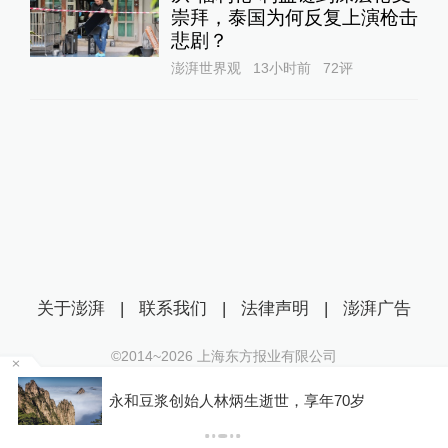
崇拜，泰国为何反复上演枪击
悲剧？
澎湃世界观
13小时前
72
评
关于澎湃
|
联系我们
|
法律声明
|
澎湃广告
©2014~
2026
上海东方报业有限公司
沪ICP证：沪B2-20170116 | 沪ICP备14003370号
，
永和豆浆创始人林炳生逝世，享年70岁
互联网新闻信息服务许可证：31120170006
沪公网安备 31010602000299号