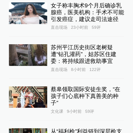
女子称丰胸术9个月后确诊乳
腺癌，医美机构：手术不可能
引发癌症，建议走司法途径
直击现场
23小时前
59
评
苏州平江历史街区老树疑
遭“钻孔灌药”，姑苏区住建
委：将持续跟进救助事宜
直击现场
8小时前
122
评
蔡皋领取国际安徒生奖，“在
孩子们心底种下真善美的种
子”
文化课
9小时前
59
评
从“福利枪”利益链到深层枪支