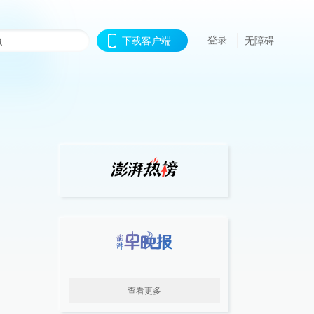
登录
下载客户端
无障碍
查看更多