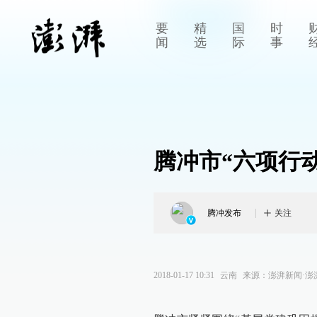
要
精
国
时
闻
选
际
事
腾冲市“六项行
腾冲发布
关注
2018-01-17 10:31
云南
来源：
澎湃新闻·澎