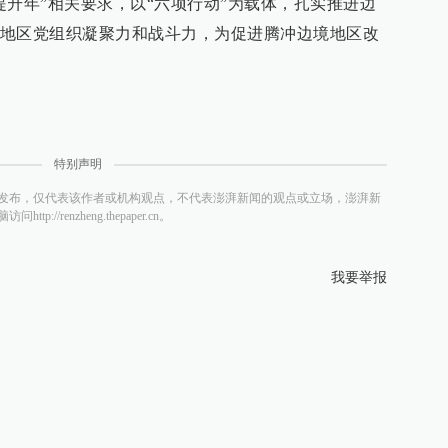
提升年”相关要求，以“六项行动”为载体，扎实推进边
地区党组织凝聚力和战斗力，为促进腾冲边境地区改
特别声明
发布，仅代表该作者或机构观点，不代表澎湃新闻的观点或立场，澎湃新
/renzheng.thepaper.cn。
我要举报