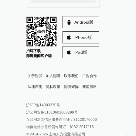
Android版
iPhone版
扫码下载
iPad版
澎湃新闻客户端
关于澎湃
加入澎湃
联系我们
广告合作
法律声明
隐私政策
澎湃矩阵
新闻报料
报料热线: 021-962866
澎湃新闻微博
沪ICP备14003370号
报料邮箱: news@thepaper.cn
澎湃新闻公众号
沪公网安备31010602000299号
澎湃新闻抖音号
互联网新闻信息服务许可证：31120170006
派生万物开放平台
增值电信业务经营许可证：沪B2-2017116
© 2014-
2026
上海东方报业有限公司
IP SHANGHAI