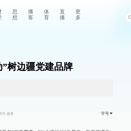
财
思
播
体
直
更
经
想
客
育
播
多
动”树边疆党建品牌
字号
湃号·政务