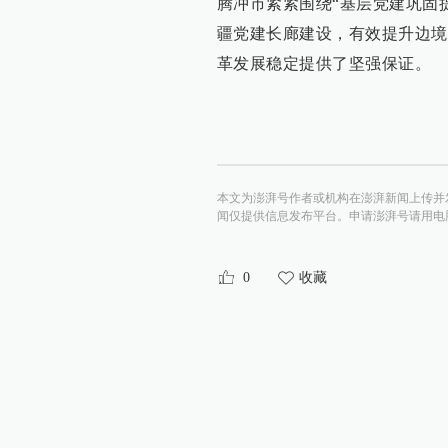
腾冲市紧紧围绕“基层党建巩固
疆党建长廊建设，有效提升边境
革发展稳定提供了坚强保证。
本文为澎湃号作者或机构在澎湃新闻上传并
闻仅提供信息发布平台。申请澎湃号请用电脑访问http:/
0
收藏