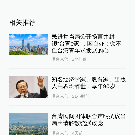
相关推荐
民进党当局公开扬言并封
锁“台青e家”，国台办：锁不
住台湾青年求发展的心
港台来信
2小时前
知名经济学家、教育家、出版
人高希均辞世，享年90岁
港台来信
21小时前
台湾民间团体联合声明抗议当
局声请解散统派政党
港台来信
4天前