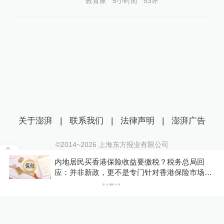
教育家
5小时前
53
评
关于澎湃
|
联系我们
|
法律声明
|
澎湃广告
©2014~
2026
上海东方报业有限公司
沪ICP证：沪B2-20170116 | 沪ICP备14003370号
新
内地居民买香港保险收益要缴税？税务总局回
互联网新闻信息服务许可证：31120170006
应：并非新政，更不是专门针对香港保险市场，
无需过度解读
沪公网安备 31010602000299号