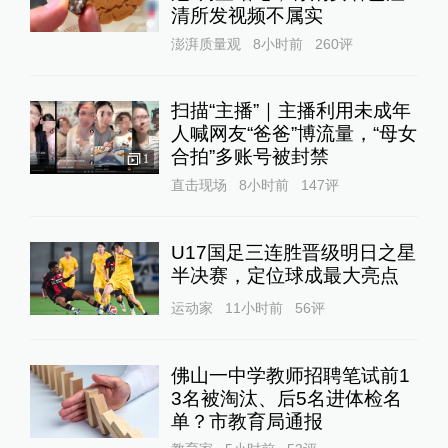
清所发视频不属实
澎湃质量观
8小时前
260
评
扫描“主播”｜主播利用未成年
人喊网友“爸爸”博流量，“母女
合拍”多账号被封禁
1
直击现场
8小时前
147
评
U17国足三连胜晋级明日之星
半决赛，定位球成最大亮点
运动家
11小时前
56
评
佛山一中学教师招聘笔试前1
3名被淘汰、后5名进体检名
单？市教育局通报