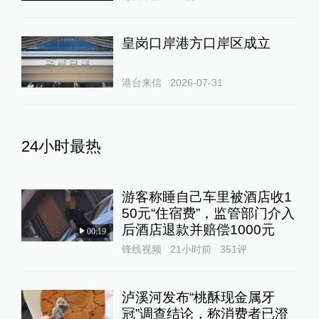
皇岗口岸港方口岸区成立
港台来信
2026-07-31
24小时最热
游客称睡自己车里被酒店收1
50元“住宿费”，监管部门介入
后酒店退款并赔偿1000元
00:19
锋线视频
21小时前
351
评
泸溪河发布“桃酥现金属牙
冠”调查结论，称消费者已澄