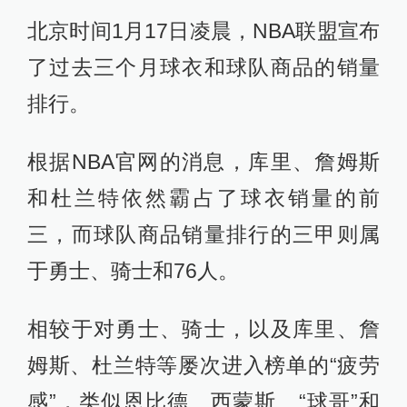
北京时间1月17日凌晨，NBA联盟宣布
了过去三个月球衣和球队商品的销量
排行。
根据NBA官网的消息，库里、詹姆斯
和杜兰特依然霸占了球衣销量的前
三，而球队商品销量排行的三甲则属
于勇士、骑士和76人。
相较于对勇士、骑士，以及库里、詹
姆斯、杜兰特等屡次进入榜单的“疲劳
感”，类似恩比德、西蒙斯、“球哥”和