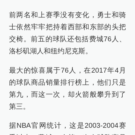
前两名和上赛季没有变化，勇士和骑
士依然牢牢把持着西部和东部的头把
交椅。前五的球队还包括费城76人、
洛杉矶湖人和纽约尼克斯。
最大的惊喜属于76人，在2017年4月
的球队商品销量排行榜上，他们只是
第九，而这一次，却火箭般攀升到了
第三。
据NBA官网统计，这是2003-2004赛