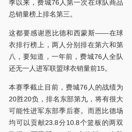
季以来，费城76人第一次在球队商品
总销量榜上排名第三。
这都要感谢恩比德和西蒙斯——在球
衣排行榜上，两人分别排在第六和第
八，要知道，一年前，费城76人全队
还无一人进军联盟球衣销量前15。
本赛季截止目前，费城76人的战绩为
20胜20负，排名东部第九，将有很大
可能性进军东部季后赛。而恩比德场
均可以贡献23.8分10.8个篮板的两双