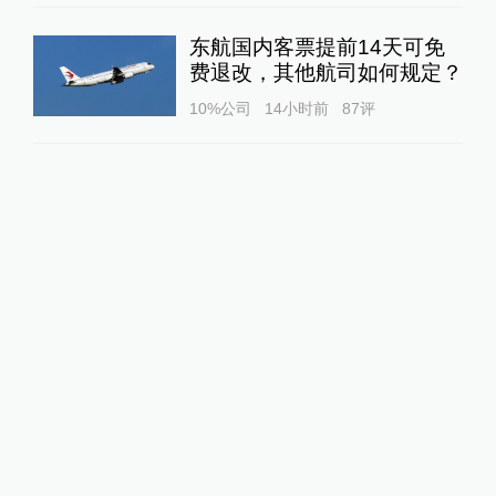
东航国内客票提前14天可免
费退改，其他航司如何规定？
10%公司
14小时前
87
评