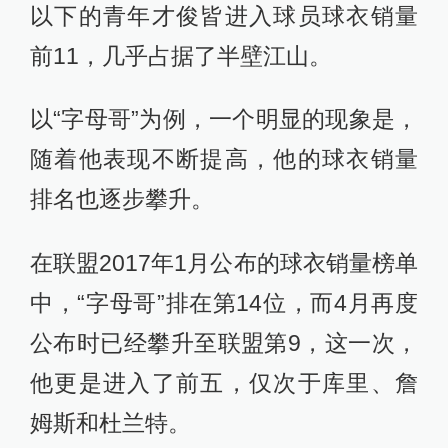
以下的青年才俊皆进入球员球衣销量
前11，几乎占据了半壁江山。
以“字母哥”为例，一个明显的现象是，
随着他表现不断提高，他的球衣销量
排名也逐步攀升。
在联盟2017年1月公布的球衣销量榜单
中，“字母哥”排在第14位，而4月再度
公布时已经攀升至联盟第9，这一次，
他更是进入了前五，仅次于库里、詹
姆斯和杜兰特。