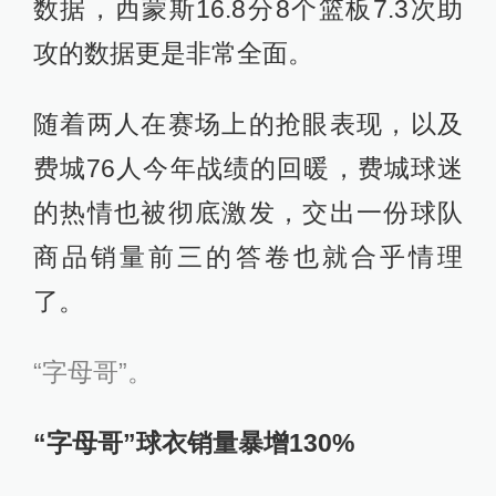
数据，西蒙斯16.8分8个篮板7.3次助
攻的数据更是非常全面。
随着两人在赛场上的抢眼表现，以及
费城76人今年战绩的回暖，费城球迷
的热情也被彻底激发，交出一份球队
商品销量前三的答卷也就合乎情理
了。
“字母哥”。
“字母哥”球衣销量暴增130%