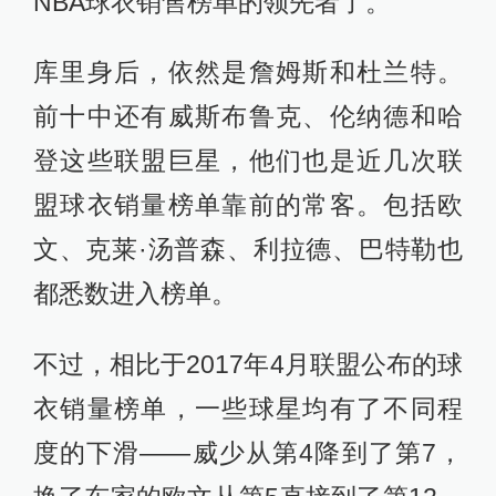
NBA球衣销售榜单的领先者了。
库里身后，依然是詹姆斯和杜兰特。
前十中还有威斯布鲁克、伦纳德和哈
登这些联盟巨星，他们也是近几次联
盟球衣销量榜单靠前的常客。包括欧
文、克莱·汤普森、利拉德、巴特勒也
都悉数进入榜单。
不过，相比于2017年4月联盟公布的球
衣销量榜单，一些球星均有了不同程
度的下滑——威少从第4降到了第7，