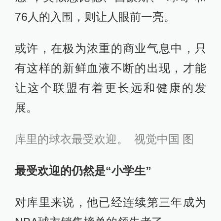
76人的入围，则让人眼前一亮。
或许，在极为浓重的商业气息中，只
有这样的新鲜血液不断的出现，才能
让这个联盟有着更长远和健康的发
展。
库里的球衣最受欢迎。 视觉中国 图
最受欢迎的仍然是“小学生”
对库里来说，他已经连续第三年成为