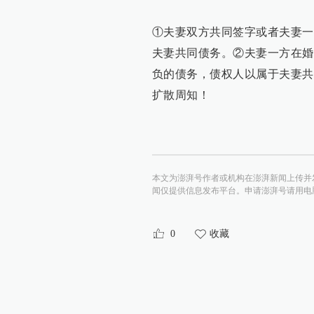
①夫妻双方共同签字或者夫妻一
夫妻共同债务。②夫妻一方在婚
负的债务，债权人以属于夫妻共
扩散周知！
本文为澎湃号作者或机构在澎湃新闻上传并
闻仅提供信息发布平台。申请澎湃号请用电脑访问http:/
0
收藏