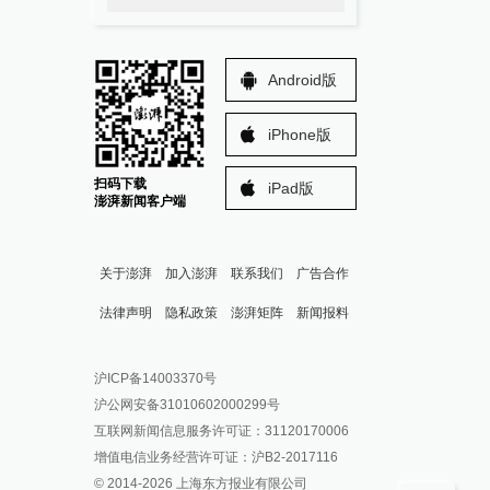
Android版
iPhone版
扫码下载
iPad版
澎湃新闻客户端
关于澎湃
加入澎湃
联系我们
广告合作
法律声明
隐私政策
澎湃矩阵
新闻报料
报料热线: 021-962866
澎湃新闻微博
沪ICP备14003370号
报料邮箱: news@thepaper.cn
澎湃新闻公众号
沪公网安备31010602000299号
澎湃新闻抖音号
互联网新闻信息服务许可证：31120170006
派生万物开放平台
增值电信业务经营许可证：沪B2-2017116
© 2014-
2026
上海东方报业有限公司
IP SHANGHAI