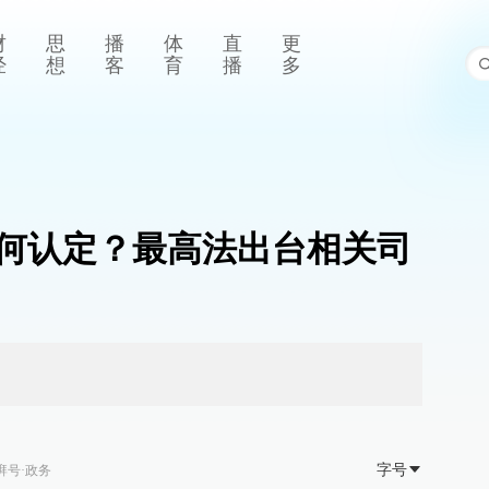
财
思
播
体
直
更
经
想
客
育
播
多
何认定？最高法出台相关司
字号
湃号·政务