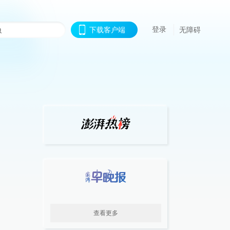
登录
下载客户端
无障碍
查看更多