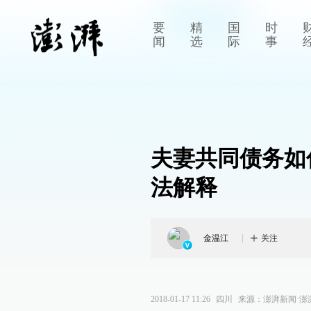
要
精
国
时
闻
选
际
事
夫妻共同债务如
法解释
金温江
关注
2018-01-17 11:26
四川
来源：
澎湃新闻·澎