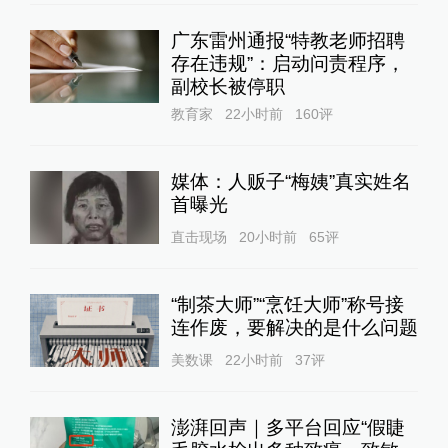
广东雷州通报“特教老师招聘
存在违规”：启动问责程序，
副校长被停职
教育家
22小时前
160
评
媒体：人贩子“梅姨”真实姓名
首曝光
直击现场
20小时前
65
评
“制茶大师”“烹饪大师”称号接
连作废，要解决的是什么问题
美数课
22小时前
37
评
澎湃回声｜多平台回应“假睫