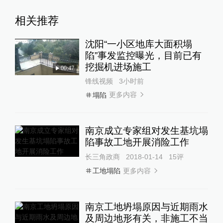
相关推荐
沈阳“一小区地库大面积塌
陷”事发监控曝光，目前已有
挖掘机进场施工
00:47
锋线视频
3小时前
更多内容
塌陷
南京成立专家组对发生基坑塌
陷事故工地开展消险工作
长三角政商
2018-01-14
15
评
更多内容
工地塌陷
南京工地坍塌原因与近期雨水
及周边地形有关，非施工不当