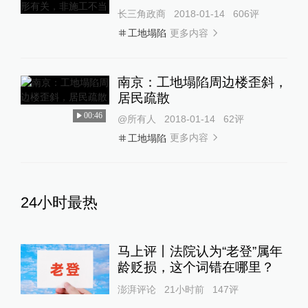
长三角政商
2018-01-14
606
评
更多内容
工地塌陷
南京：工地塌陷周边楼歪斜，
居民疏散
00:46
@所有人
2018-01-14
62
评
更多内容
工地塌陷
24小时最热
马上评丨法院认为“老登”属年
龄贬损，这个词错在哪里？
澎湃评论
21小时前
147
评