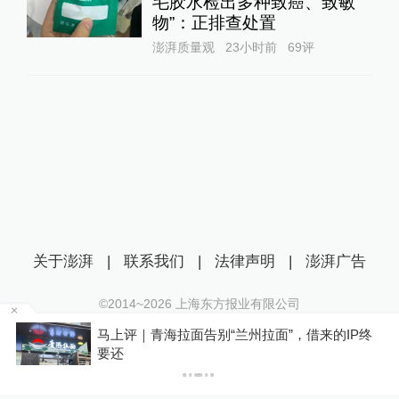
毛胶水检出多种致癌、致敏
物”：正排查处置
澎湃质量观
23小时前
69
评
关于澎湃
|
联系我们
|
法律声明
|
澎湃广告
©2014~
2026
上海东方报业有限公司
沪ICP证：沪B2-20170116 | 沪ICP备14003370号
马上评｜青海拉面告别“兰州拉面”，借来的IP终
互联网新闻信息服务许可证：31120170006
要还
沪公网安备 31010602000299号