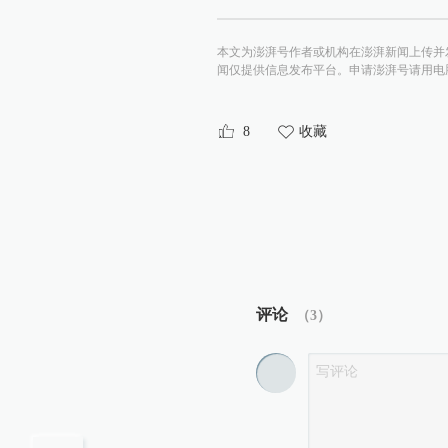
本文为澎湃号作者或机构在澎湃新闻上传并
闻仅提供信息发布平台。申请澎湃号请用电脑访问http:/
8
收藏
评论
（
3
）