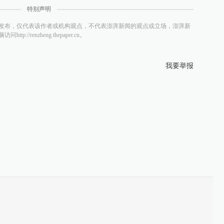
特别声明
发布，仅代表该作者或机构观点，不代表澎湃新闻的观点或立场，澎湃新
/renzheng.thepaper.cn。
我要举报