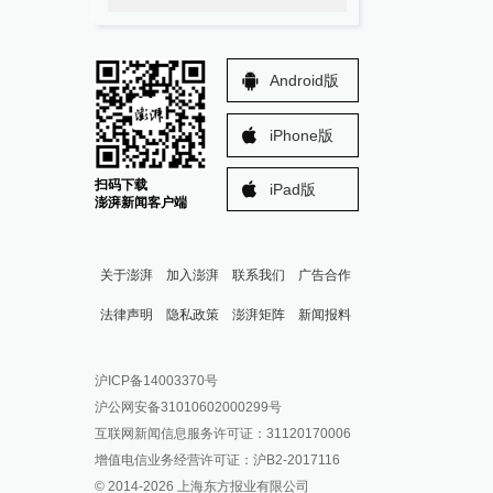
Android版
iPhone版
扫码下载
iPad版
澎湃新闻客户端
关于澎湃
加入澎湃
联系我们
广告合作
法律声明
隐私政策
澎湃矩阵
新闻报料
报料热线: 021-962866
澎湃新闻微博
沪ICP备14003370号
报料邮箱: news@thepaper.cn
澎湃新闻公众号
沪公网安备31010602000299号
澎湃新闻抖音号
互联网新闻信息服务许可证：31120170006
派生万物开放平台
增值电信业务经营许可证：沪B2-2017116
© 2014-
2026
上海东方报业有限公司
IP SHANGHAI