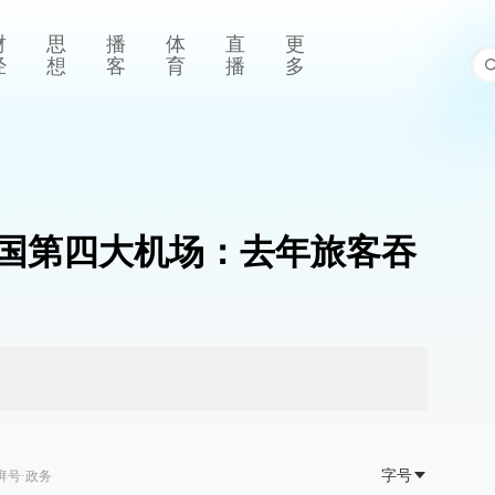
财
思
播
体
直
更
经
想
客
育
播
多
国第四大机场：去年旅客吞
字号
湃号·政务