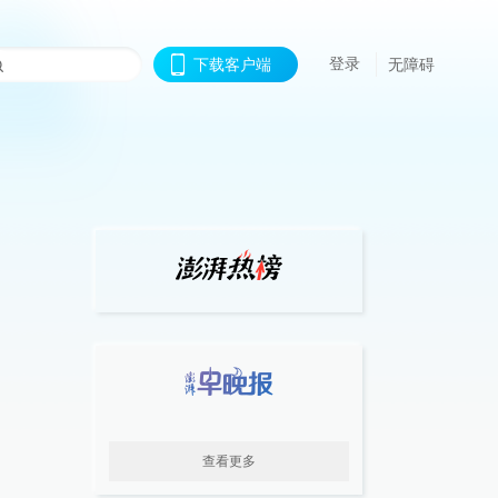
登录
下载客户端
无障碍
查看更多