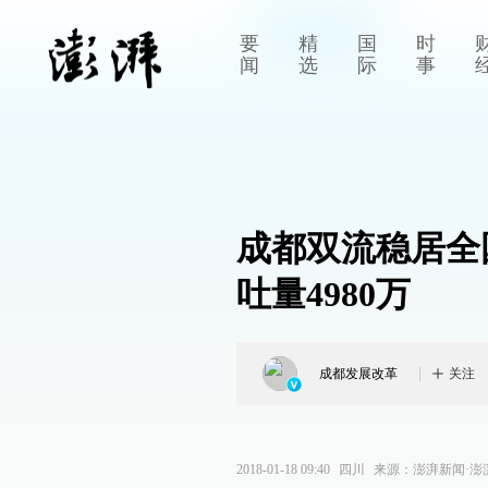
要
精
国
时
闻
选
际
事
成都双流稳居全
吐量4980万
成都发展改革
关注
2018-01-18 09:40
四川
来源：
澎湃新闻·澎