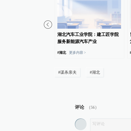
报特教老师招聘违规事
湖北汽车工业学院：建工匠学院
人受到党纪政务处分和组
服务新能源汽车产业
#
湖北
更多内容 >
#
谋杀亲夫
#
湖北
评论
（
56
）