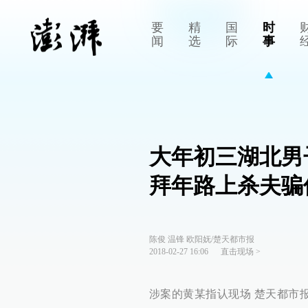
要
精
国
时
闻
选
际
事
大年初三湖北男
拜年路上杀夫骗
陈俊 温锋 欧阳妩/楚天都市报
2018-02-27 16:06
直击现场
>
涉案的黄某指认现场 楚天都市报