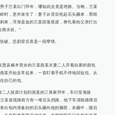
恩男子兰某出门拜年，哪知此去竟是绝路。当晚，兰某
岭时，意外发生了：妻子从背后抡起石头砸来，黑暗
刺来，浑身是血的兰某跌落悬崖，挣扎着给父亲打出
在滴水岩。”
告破。悲剧背后竟是一段孽情。
，宣恩县椿木营乡的兰某燕某夫妻二人开着自家的面包
燕某开始反常起来，一直盯着手机不停地回短信。从
住自己的包。
妻二人按原计划到燕某的三舅家拜年，车行至海拔
时，兰某发现路前方有一堆石头挡路，他下车清除路障后
拿出包内准备好的石头砸向他的脑部，未砸中，随后