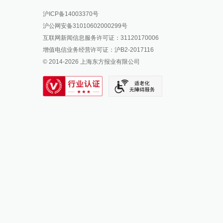
报料热线: 021-962866
澎湃新闻微博
沪ICP备14003370号
报料邮箱: news@thepaper.cn
澎湃新闻公众号
沪公网安备31010602000299号
澎湃新闻抖音号
互联网新闻信息服务许可证：31120170006
派生万物开放平台
增值电信业务经营许可证：沪B2-2017116
© 2014-
2026
上海东方报业有限公司
IP SHANGHAI
SIXTH TONE