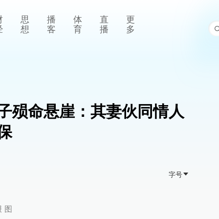
财
思
播
体
直
更
经
想
客
育
播
多
子殒命悬崖：其妻伙同情人
保
字号
 图