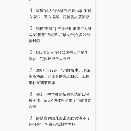
4
重庆“代人信访被判寻衅滋事”案检
方撤诉、警方撤案，两被告人获国赔
5
扫描“主播”｜主播利用未成年人喊
网友“爸爸”博流量，“母女合拍”多账号
被封禁
6
U17国足三连胜晋级明日之星半
决赛，定位球成最大亮点
7
300万元行贿、“定制”标书、现场
厕所协商，河南某医院2.33亿元工程
串标案细节披露
8
佛山一中学教师招聘笔试前13名
被淘汰、后5名进体检名单？市教育局
通报
9
欧足联称因凡蒂诺道歉“改变不了
任何事”，将继续抵制世界杯