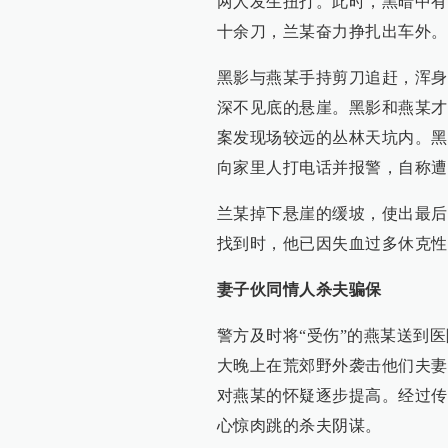
两人发生扭打。此时，黑暗中有
十余刀，兰某奋力挣扎出车外。
黑影与燕某手持剪刀追赶，浑身
深不见底的悬崖。黑影和燕某才
案发现场较远的丛林天坑内。黑
向家里人打电话并报警，自称遭
兰某掉下悬崖的缓坡，使出最后
找到时，他已因失血过多休克性
妻子伙同情人杀夫骗保
警方及时将“受伤”的燕某送到
大晚上在荒郊野外袭击他们夫妻
对燕某的怀疑逐步提高。经过传
心惊肉跳的杀夫阴谋。