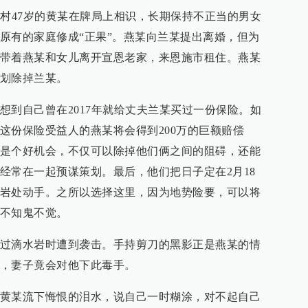
同村47岁的黄某在牌局上相识，长期保持不正当的男女
原有的家庭修成“正果”。燕某向兰某提出离婚，但为
带着燕某和女儿离开宣恩老家，来恩施市租住。燕某
划除掉兰某。
想到自己曾在2017年就给丈夫兰某买过一份保险。如
这份保险受益人的燕某将会得到200万的巨额赔偿
是个好机会，不仅可以除掉他们俩之间的阻碍，还能
经常在一起预谋策划。最后，他们把日子定在2月18
岩处动手。之所以选择这里，因为地势险要，可以将
不知鬼不觉。
过滴水岩时遭到袭击。手持剪刀的黑影正是燕某的情
，妻子竟会对他下此毒手。
黄某流下悔恨的泪水，说自己一时糊涂，对不起自己