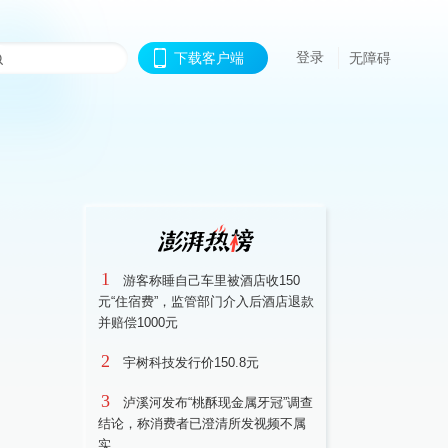
登录
下载客户端
无障碍
1
游客称睡自己车里被酒店收150
元“住宿费”，监管部门介入后酒店退款
并赔偿1000元
2
宇树科技发行价150.8元
3
泸溪河发布“桃酥现金属牙冠”调查
结论，称消费者已澄清所发视频不属
实