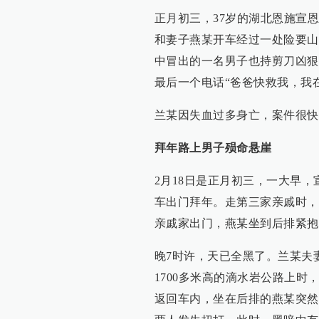
正月初三，37岁的湖北恩施宣
和妻子燕某开车经过一处险要山
中冒出的一名男子也持剪刀凶狠
最后一个电话“爸爸快救我，我
兰某因失血过多身亡，案件很快
拜年路上男子殒命悬崖
2月18日是正月初三，一大早
车出门拜年。走第三家亲戚时，
亲戚家出门，燕某坐到后排紧抱
晚7时许，天已全黑了。兰某夫
1700多米高的滴水岩公路上
返回车内，坐在后排的燕某突然