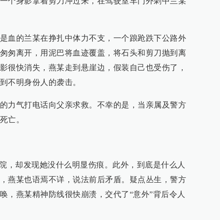
一个身影拿着剪刀冲过来，在驾驶室车门外刺中兰某
是血的兰某在挣扎中体力不支，一个踉跄跌下公路外
匆匆离开，用泥巴将血迹覆盖，将石头和剪刀抛到离
影很快消失，燕某走到悬崖边，假装自己也受伤了，
到不明身份人的袭击。
的力气打电话向父亲求救。不幸的是，当亲属及警方
死亡。
医院，却发现她没什么明显伤痕。此外，到底是什么人
，燕某也语焉不详，说法前后矛盾。疑点丛生，警方
唤，燕某精神防线很快崩溃，交代了“意外”背后令人