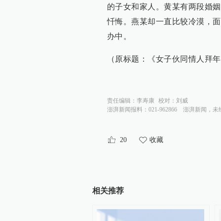
的子女和家人。黄某有两段婚姻
忏悔。燕某却一直比较冷漠，面
办中。
（原标题：《女子伙同情人拜年
责任编辑：
李寿康
校对：
刘威
澎湃新闻报料：021-962866
澎湃新闻，未
20
收藏
相关推荐