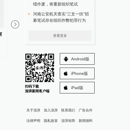
绩作废，将重新组织笔试
河南公安机关查实“三支一扶”招
募笔试存在组织作弊犯罪行为
河
武汉业主在家养十多只狗屡遭投
官方通报特教老师招聘
查看更多
诉，称经营狗生意已在工商备案
件：多人受到党纪政务
织处理
#
文明养狗
更多内容 >
Android版
iPhone版
扫码下载
iPad版
澎湃新闻客户端
关于澎湃
加入澎湃
联系我们
广告合作
法律声明
隐私政策
澎湃矩阵
新闻报料