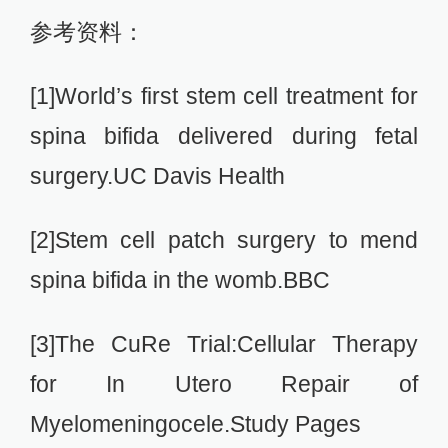
参考资料：
[1]World’s first stem cell treatment for
spina bifida delivered during fetal
surgery.UC Davis Health
[2]Stem cell patch surgery to mend
spina bifida in the womb.BBC
[3]The CuRe Trial:Cellular Therapy
for In Utero Repair of
Myelomeningocele.Study Pages