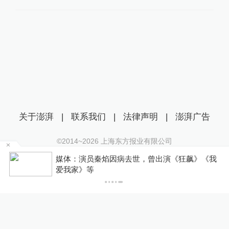
关于澎湃
|
联系我们
|
法律声明
|
澎湃广告
©2014~
2026
上海东方报业有限公司
沪ICP证：沪B2-20170116 | 沪ICP备14003370号
部
媒体：演员秦焰因病去世，曾出演《狂飙》《我
互联网新闻信息服务许可证：31120170006
爱我家》等
沪公网安备 31010602000299号