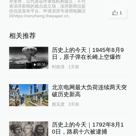
并发布，仅代表该作者或机构观点，不代
表澎湃新闻的观点或立场，澎湃新闻仅提
供信息发布平台。申请澎湃号请用电脑访
1
问https://renzheng.thepaper.cn。
相关推荐
历史上的今天｜1945年8月9
日，原子弹在长崎上空爆炸
00:50
时政湃
1天前
北京电网最大负荷连续两天突
破历史新高
能见度
3天前
历史上的今天｜1792年8月1
0日，路易十六被逮捕