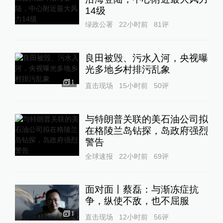
14级
绿政公署
22小时前
81
评
良田被毁、污水入河，央视曝
光多地乡村排污乱象
1
直击现场
15小时前
50
评
与特朗普关联的美石油公司拟
在格陵兰岛钻探，岛政府强烈
警告
全球速报
22小时前
69
评
面对面丨蔡磊：与渐冻症抗
争，纵使不敌，也不屈服
1
直击现场
12小时前
56
评