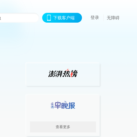
登录
下载客户端
无障碍
查看更多