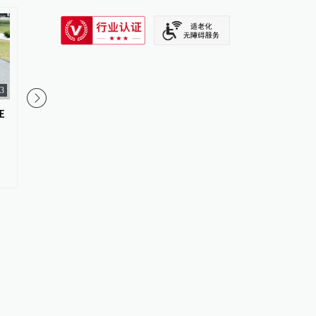
SIXTH TONE
43
在
商务部：对美国合规性测试公司
美国海关已退回约100
采取反制措施
税