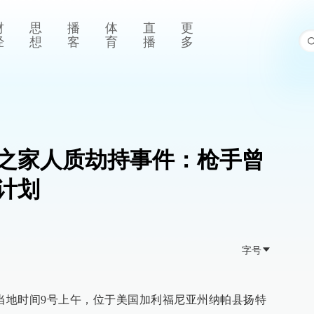
财
思
播
体
直
更
经
想
客
育
播
多
之家人质劫持事件：枪手曾
计划
字号
，当地时间9号上午，位于美国加利福尼亚州纳帕县扬特