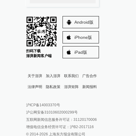
Android版
iPhone版
扫码下载
iPad版
澎湃新闻客户端
关于澎湃
加入澎湃
联系我们
广告合作
法律声明
隐私政策
澎湃矩阵
新闻报料
报料热线: 021-962866
澎湃新闻微博
沪ICP备14003370号
报料邮箱: news@thepaper.cn
澎湃新闻公众号
沪公网安备31010602000299号
澎湃新闻抖音号
互联网新闻信息服务许可证：31120170006
派生万物开放平台
增值电信业务经营许可证：沪B2-2017116
© 2014-
2026
上海东方报业有限公司
IP SHANGHAI