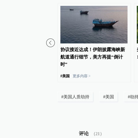
关已退回约1000亿美元关
协议接近达成！伊朗披露海峡新
航道通行细节，美方再提“倒计
时”
#
美国
更多内容 >
#
美国人质劫持
#
美国
#
劫
评论
（
21
）