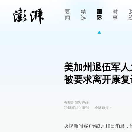
要
精
国
时
闻
选
际
事
美加州退伍军人
被要求离开康复
央视新闻客户端
2018-03-10 18:04
全球速报
>
​央视新闻客户端3月10日消息