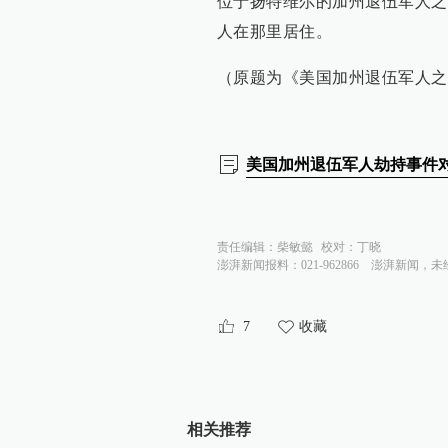
位于扬特维尔的加州退伍军人之
人在那里居住。
（原题为《美国加州退伍军人之
美国加州退伍军人劫持事件
责任编辑：
柴敏懿
校对：
丁晓
澎湃新闻报料：021-962866
澎湃新闻，未
7
收藏
相关推荐