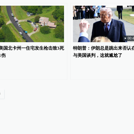
00:
美国北卡州一住宅发生枪击致3死
特朗普：伊朗总是跳出来否认
1伤
与美国谈判，这就尴尬了
持