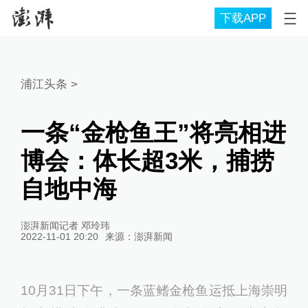
下载APP
浦江头条
>
一条“金枪鱼王”将亮相进
博会：体长超3米，捕捞
自地中海
澎湃新闻记者 邓玲玮
2022-11-01 20:20
来源：
澎湃新闻
10月31日下午，一条蓝鳍金枪鱼运抵上海崇明