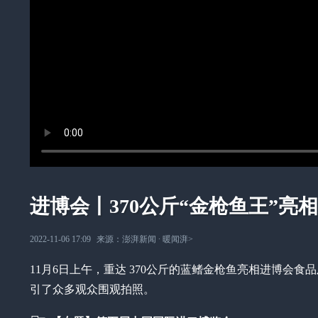
进博会丨370公斤“金枪鱼王”
2022-11-06 17:09
来源：
澎湃新闻
∙
暖闻湃
>
11月6日上午，重达 370公斤的蓝鳍金枪鱼亮相进博
引了众多观众围观拍照。