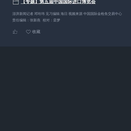
【专题】第五届中国国际进口博览会
澎湃新闻记者 邓玲玮 见习编辑 海日 视频来源 中国国际金枪鱼交易中心
责任编辑：
张新燕
校对：
栾梦
收藏