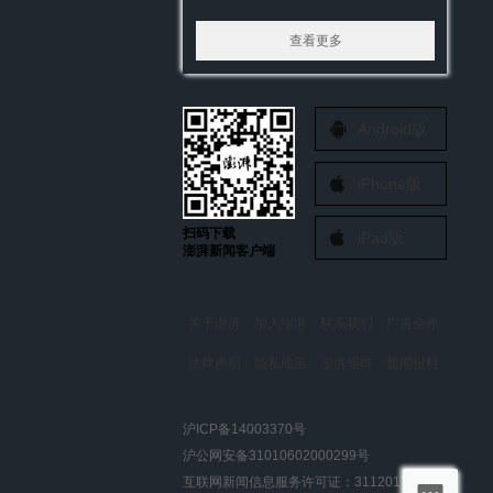
查看更多
Android版
iPhone版
扫码下载
iPad版
澎湃新闻客户端
关于澎湃
加入澎湃
联系我们
广告合作
法律声明
隐私政策
澎湃矩阵
新闻报料
报料热线: 021-962866
澎湃新闻微博
沪ICP备14003370号
报料邮箱: news@thepaper.cn
澎湃新闻公众号
沪公网安备31010602000299号
澎湃新闻抖音号
互联网新闻信息服务许可证：31120170006