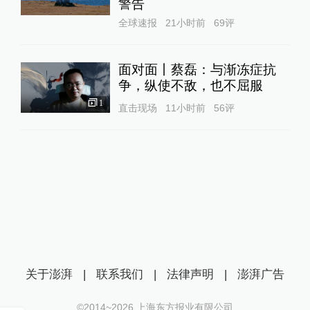
警告
全球速报
21小时前
69
评
面对面丨蔡磊：与渐冻症抗
争，纵使不敌，也不屈服
1
直击现场
11小时前
56
评
关于澎湃
|
联系我们
|
法律声明
|
澎湃广告
©2014~
2026
上海东方报业有限公司