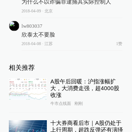
为什么不以诈骗罪逮捕其实际控制人
2018-04-09
∙ 北京
lw803037
欣泰太不要脸
2018-04-08
∙ 江苏
1赞
相关推荐
A股午后回暖：沪指涨幅扩
大，大消费走强，超4000股
收涨
牛市点线面
刚刚
十大券商看后市｜A股仍处于
上行周期，超跌反弹还有演绎