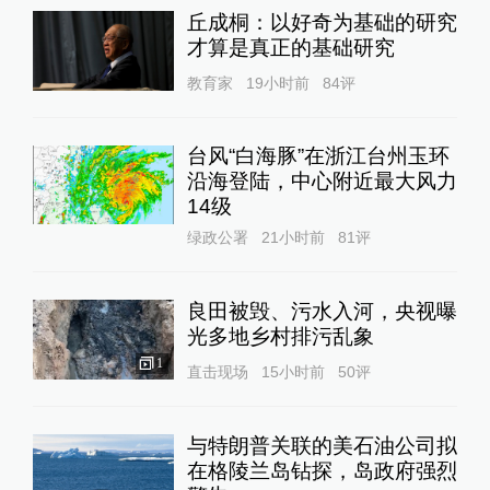
丘成桐：以好奇为基础的研究
才算是真正的基础研究
教育家
19小时前
84
评
台风“白海豚”在浙江台州玉环
沿海登陆，中心附近最大风力
14级
绿政公署
21小时前
81
评
良田被毁、污水入河，央视曝
光多地乡村排污乱象
1
直击现场
15小时前
50
评
与特朗普关联的美石油公司拟
在格陵兰岛钻探，岛政府强烈