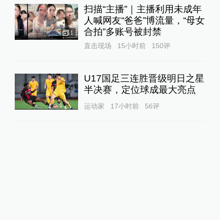
扫描“主播”｜主播利用未成年
人喊网友“爸爸”博流量，“母女
合拍”多账号被封禁
1
直击现场
15小时前
150
评
U17国足三连胜晋级明日之星
半决赛，定位球成最大亮点
运动家
17小时前
56
评