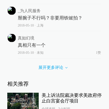
_为人民服务
掰腕子不行吗？非要用铁锨拍？
2018-05-10
∙ 上海
真如幻境
真相只有一个
2018-05-10
∙ 未知
1赞
展开更多评论
相关推荐
美上诉法院裁决要求美政府停
止白宫宴会厅项目
全球速报
2小时前