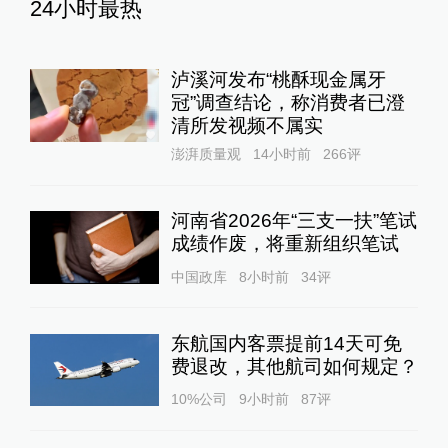
24小时最热
泸溪河发布“桃酥现金属牙
冠”调查结论，称消费者已澄
清所发视频不属实
澎湃质量观
14小时前
266
评
河南省2026年“三支一扶”笔试
成绩作废，将重新组织笔试
中国政库
8小时前
34
评
东航国内客票提前14天可免
费退改，其他航司如何规定？
10%公司
9小时前
87
评