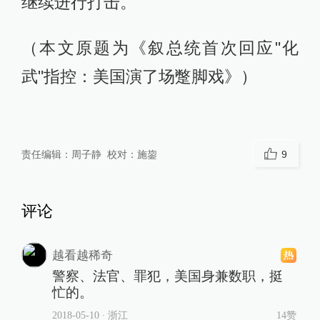
继续进行打击。
（本文原题为《叙总统首次回应"化
武"指控：美国演了场蹩脚戏》）
责任编辑：
周子静
校对：
施鋆
9
评论
越看越稀奇
警察、法官、罪犯，美国身兼数职，挺
忙的。
2018-05-10
∙ 浙江
14赞