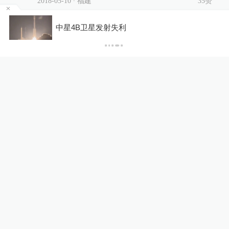
2018-05-10
∙ 福建
35赞
系
天行健
中星4B卫星发射失利
碰瓷？
2018-05-11
∙ 湖北
28赞
展开更多评论
相关推荐
TVB也要进军AI算力！拟与基
汇资本成立合营公司，明年四
季度投运
10%公司
4小时前
净利暴增715倍！江波龙上半