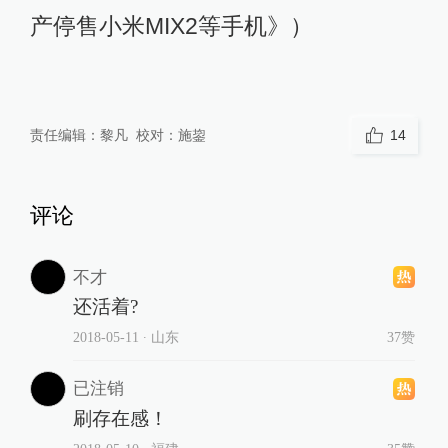
产停售小米MIX2等手机》）
责任编辑：
黎凡
校对：
施鋆
14
评论
不才
还活着?
2018-05-11
∙ 山东
37赞
已注销
刷存在感！