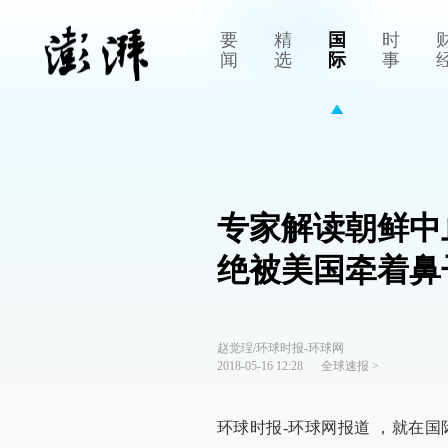
要
精
国
时
闻
选
际
事
专家解读朝鲜中
绝被美国牵着鼻
赵觉珵/环球时报-环球网
2018-05-16 12:28
全球速报
>
环球时报-环球网报道 ，就在国