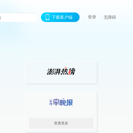
登录
下载客户端
无障碍
查看更多