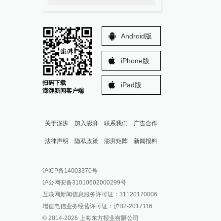
Android版
iPhone版
扫码下载
iPad版
澎湃新闻客户端
关于澎湃
加入澎湃
联系我们
广告合作
法律声明
隐私政策
澎湃矩阵
新闻报料
报料热线: 021-962866
澎湃新闻微博
沪ICP备14003370号
报料邮箱: news@thepaper.cn
澎湃新闻公众号
沪公网安备31010602000299号
澎湃新闻抖音号
互联网新闻信息服务许可证：31120170006
派生万物开放平台
增值电信业务经营许可证：沪B2-2017116
© 2014-
2026
上海东方报业有限公司
IP SHANGHAI