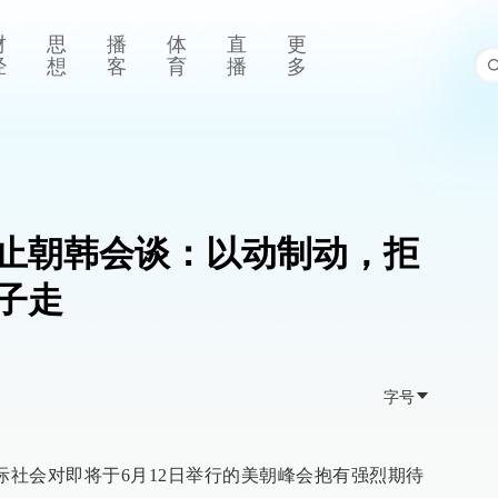
财
思
播
体
直
更
经
想
客
育
播
多
止朝韩会谈：以动制动，拒
子走
字号
际社会对即将于6月12日举行的美朝峰会抱有强烈期待