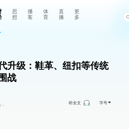
财
思
播
体
直
更
经
想
客
育
播
多
代升级：鞋革、纽扣等传统
围战
听全文
字号
纬
>