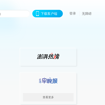
登录
下载客户端
无障碍
查看更多