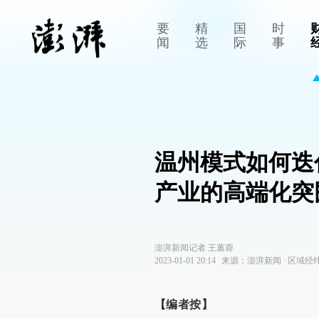
要
精
国
时
闻
选
际
事
温州模式如何迭
产业的高端化突
澎湃新闻记者 王蕙蓉
2023-01-01 20:14
来源：
澎湃新闻
∙
区域经
【编者按】