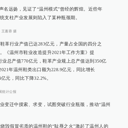
经声名远扬，见证了“温州模式”曾经的辉煌。近些年
统支柱产业发展则陷入了某种瓶颈期。
。王蕙蓉 摄
州鞋革行业产值已达283亿元，产量占全国的四分之
。《温州市鞋业改造提升2021年工作方案》提
行业总产值770亿元，鞋革产业规上总产值达到350亿
021年温州鞋类出口额为228.9亿元，同比增长
04亿元，同比下降32.2%。
展统计公报
业变迁中摸索、求变，试图突破行业瓶颈，推动“温州
那把烧毁假冒劣质的温州鞋的“耻辱之火”激起了温州人的