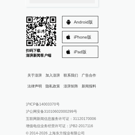
Android版
iPhone版
扫码下载
iPad版
澎湃新闻客户端
关于澎湃
加入澎湃
联系我们
广告合作
法律声明
隐私政策
澎湃矩阵
新闻报料
报料热线: 021-962866
澎湃新闻微博
沪ICP备14003370号
报料邮箱: news@thepaper.cn
澎湃新闻公众号
沪公网安备31010602000299号
澎湃新闻抖音号
互联网新闻信息服务许可证：31120170006
派生万物开放平台
增值电信业务经营许可证：沪B2-2017116
© 2014-
2026
上海东方报业有限公司
IP SHANGHAI