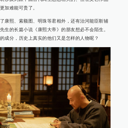
更加难能可贵了。
了康熙、索额图、明珠等君相外，还有治河能臣靳辅
先生的长篇小说《康熙大帝》的朋友想必不会陌生。
的成分，历史上真实的他们又是怎样的人物呢？