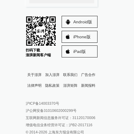
Android版
iPhone版
扫码下载
iPad版
澎湃新闻客户端
关于澎湃
加入澎湃
联系我们
广告合作
法律声明
隐私政策
澎湃矩阵
新闻报料
报料热线: 021-962866
澎湃新闻微博
沪ICP备14003370号
报料邮箱: news@thepaper.cn
澎湃新闻公众号
沪公网安备31010602000299号
澎湃新闻抖音号
互联网新闻信息服务许可证：31120170006
派生万物开放平台
增值电信业务经营许可证：沪B2-2017116
© 2014-
2026
上海东方报业有限公司
IP SHANGHAI