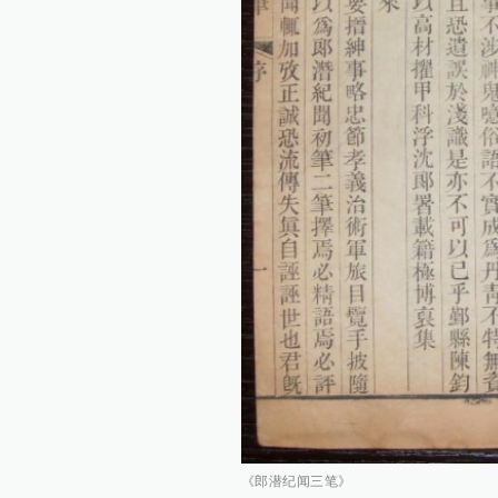
《郎潜纪闻三笔》