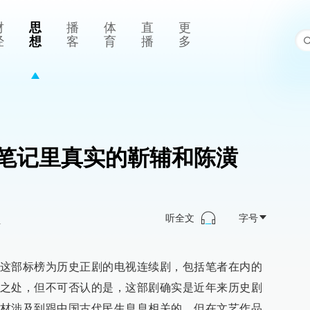
财
思
播
体
直
更
经
想
客
育
播
多
笔记里真实的靳辅和陈潢
听全文
字号
>
这部标榜为历史正剧的电视连续剧，包括笔者在内的
之处，但不可否认的是，这部剧确实是近年来历史剧
材涉及到跟中国古代民生息息相关的、但在文艺作品