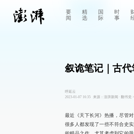
要
精
国
时
闻
选
际
事
叙诡笔记｜古代
呼延云
2023-01-07 16:35
来源：
澎湃新闻
∙
翻书党
最近《天下长河》热播，尽管对
很多人都发现了一些不符合史实
的精品之作。尤其考虑到它的题