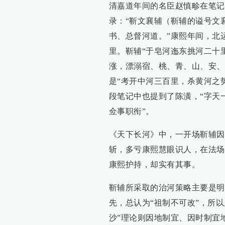
清嘉道年间的名臣赵慎畛在笔记
录：“靳文襄辅（靳辅的谥号文
书、总督河道。”康熙年间，北
里。靳辅“于皂河迤东挑河二十
涨，漂溺宿、桃、青、山、安、
是“考开中河三百里，杀黄河之
段笔记中也提到了陈潢，“字天
佥事职衔”。
《天下长河》中，一开场靳辅因
斩，多亏康熙慧眼识人，在法场
康熙护持，却实有其事。
靳辅所采取的治河策略主要是明
先，总认为“祖制不可改”，所
沙”理论则因地制宜、因时制宜地