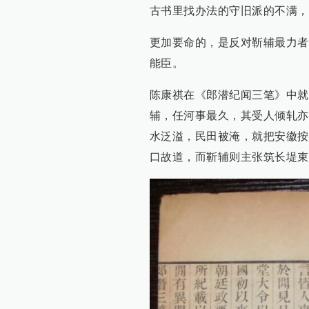
古书里找办法的守旧派的不满，
更加要命的，是反对靳辅最力者
能臣。
陈康祺在《郎潜纪闻三笔》中就
辅，任河事最久，其受人倾轧亦
水泛溢，民田被淹，就把安徽按
口故道，而靳辅则主张筑长堤束