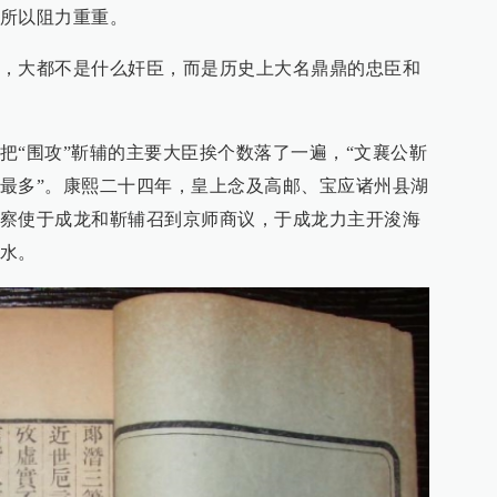
所以阻力重重。
，大都不是什么奸臣，而是历史上大名鼎鼎的忠臣和
把“围攻”靳辅的主要大臣挨个数落了一遍，“文襄公靳
最多”。康熙二十四年，皇上念及高邮、宝应诸州县湖
察使于成龙和靳辅召到京师商议，于成龙力主开浚海
水。