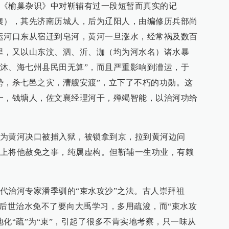
《榆巢杂识》中对靳辅有过一段短暂而真实的记
襄），其先济南历城人，后为辽阳人，由编修历兵部尚
运河口东从宿迁到皂河，黄河一旦涨水，经常祸及数百
里，又以山东汶、泗、沂、泇（均为河水名）诸水暴
沐、海七州县民田无算”，而且严重影响到漕运，于
势，杀七邑之灾，漕艘安渡”，立下了不朽的功勋。这
一，钱塘人，佐文襄经理河干，殚竭智能，以治河功给
为黄河决口被捕入狱，被锁拿到京，拉到黄河边问
上将他赦免之事，纯属虚构。但靳辅一生功业，有赖
代治河专家潘季驯的“束水攻沙”之法。古人崇拜祖
以后世治水免不了要向大禹学习，多用疏浚，而“束水攻
化“疏”为“束”，引起了很多不肯实地考察，只一味从