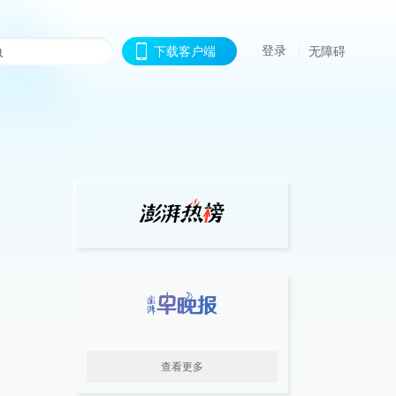
登录
下载客户端
无障碍
查看更多