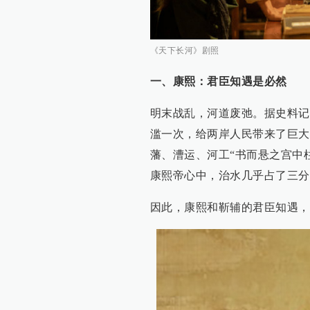
《天下长河》剧照
一、康熙：君臣知遇是必然
明末战乱，河道废弛。据史料记
滥一次，给两岸人民带来了巨大
藩、漕运、河工“书而悬之宫中
康熙帝心中，治水几乎占了三分
因此，康熙和靳辅的君臣知遇，