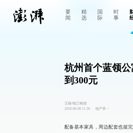
要
精
国
时
闻
选
际
事
杭州首个蓝领公
到300元
王丽/钱江晚报
2018-06-08 11:26
地产界
>
配备基本家具，周边配套也挺完