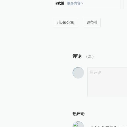
#
杭州
更多内容 >
#
蓝领公寓
#
杭州
评论
（
21
）
热评论