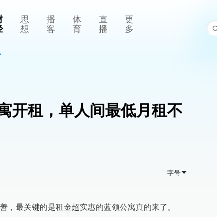
财
思
播
体
直
更
经
想
客
育
播
多
寓开租，单人间最低月租不
字号
善，最关键的是租金超实惠的蓝领公寓真的来了。