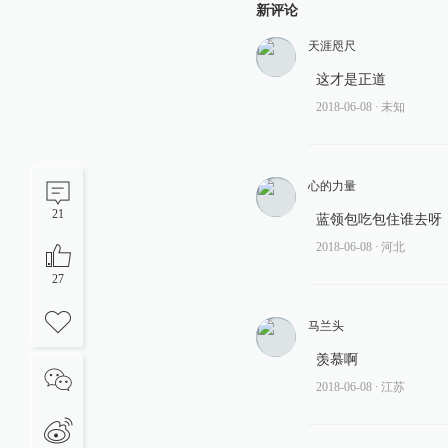
新评论
天涯咫尺
这才是正道
2018-06-08
∙ 未知
心的力量
21
蓝领包吃包住谁去呀
2018-06-08
∙ 河北
27
马兰头
羡慕啊
2018-06-08
∙ 江苏