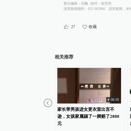
责任编辑：
刘畅
校对：
张亮亮
澎湃新闻报料：021-962866
澎湃新闻，未
27
收藏
相关推荐
00:19
七批次土拍收金超90亿
家长带男孩进女更衣室出言不
场反应积极、持续趋暖向
逊，女孩家属踢了一脚赔了2800
心区优质地块竞争激烈
元