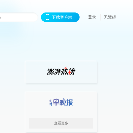
登录
下载客户端
无障碍
查看更多