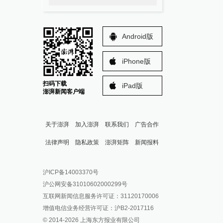
Android版
iPhone版
扫码下载
iPad版
澎湃新闻客户端
关于澎湃
加入澎湃
联系我们
广告合作
法律声明
隐私政策
澎湃矩阵
新闻报料
报料热线: 021-962866
澎湃新闻微博
沪ICP备14003370号
报料邮箱: news@thepaper.cn
澎湃新闻公众号
沪公网安备31010602000299号
澎湃新闻抖音号
互联网新闻信息服务许可证：31120170006
派生万物开放平台
增值电信业务经营许可证：沪B2-2017116
© 2014-
2026
上海东方报业有限公司
IP SHANGHAI