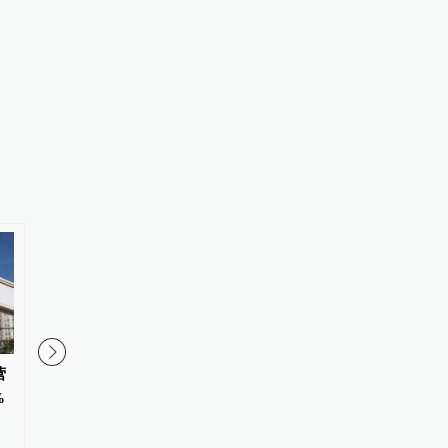
营
中国海外发展近84亿元竞得北京
上海第七批次土拍收金超
%
朝阳区广渠路宅地，楼面价8.14
元：市场反应积极、持
万元/平米
好，核心区优质地块竞