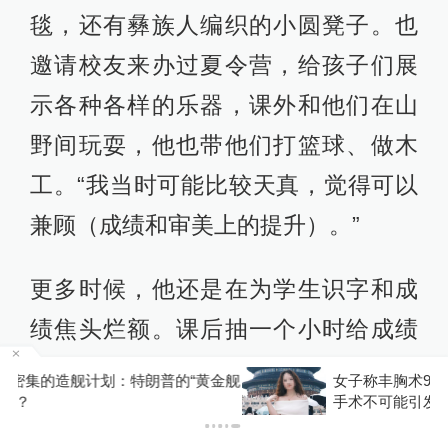
毯，还有彝族人编织的小圆凳子。也
邀请校友来办过夏令营，给孩子们展
示各种各样的乐器，课外和他们在山
野间玩耍，他也带他们打篮球、做木
工。“我当时可能比较天真，觉得可以
兼顾（成绩和审美上的提升）。”
更多时候，他还是在为学生识字和成
绩焦头烂额。课后抽一个小时给成绩
特别差的孩子补课，孩子们一开始兴
金舰
女子称丰胸术9个月后确诊乳腺癌，医美机构：
手术不可能引发癌症，建议走司法途径
奋，后面开始分神，他有些泄气。更