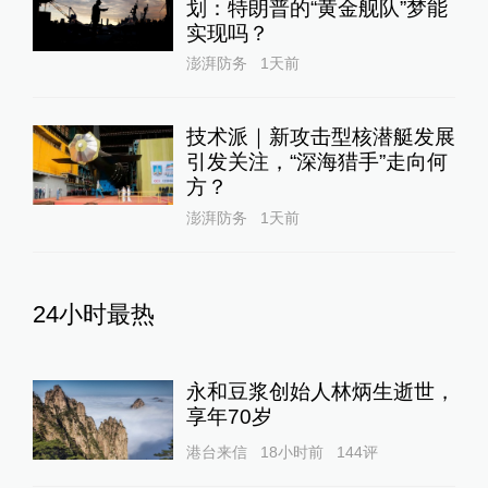
划：特朗普的“黄金舰队”梦能
实现吗？
澎湃防务
1天前
技术派｜新攻击型核潜艇发展
引发关注，“深海猎手”走向何
方？
澎湃防务
1天前
24小时最热
永和豆浆创始人林炳生逝世，
享年70岁
港台来信
18小时前
144
评