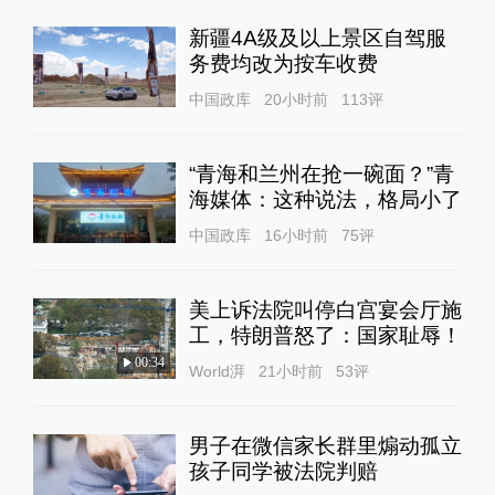
新疆4A级及以上景区自驾服
务费均改为按车收费
中国政库
20小时前
113
评
“青海和兰州在抢一碗面？”青
海媒体：这种说法，格局小了
中国政库
16小时前
75
评
美上诉法院叫停白宫宴会厅施
工，特朗普怒了：国家耻辱！
00:34
World湃
21小时前
53
评
男子在微信家长群里煽动孤立
孩子同学被法院判赔