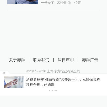
一号专案
22小时前
40
评
关于澎湃
|
联系我们
|
法律声明
|
澎湃广告
©2014~
2026
上海东方报业有限公司
沪ICP证：沪B2-20170116 | 沪ICP备14003370号
投
消费者称被“弹窗投保”续费超千元：元保保险称
互联网新闻信息服务许可证：31120170006
过程合规，已退款
沪公网安备 31010602000299号