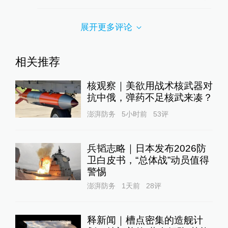
展开更多评论
相关推荐
核观察｜美欲用战术核武器对
抗中俄，弹药不足核武来凑？
澎湃防务
5小时前
53
评
兵韬志略｜日本发布2026防
卫白皮书，“总体战”动员值得
警惕
澎湃防务
1天前
28
评
释新闻｜槽点密集的造舰计