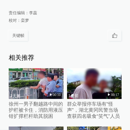
责任编辑：
李蕊
校对：
栾梦
关键帧
相关推荐
00:10
00:17
1天前
1天前
徐州一男子翻越路中间的
群众举报停车场有“怪
护栏被卡住，消防用液压
声”，湖北黄冈民警当场
钳扩撑栏杆助其脱困
查获四名吸食“笑气”人员