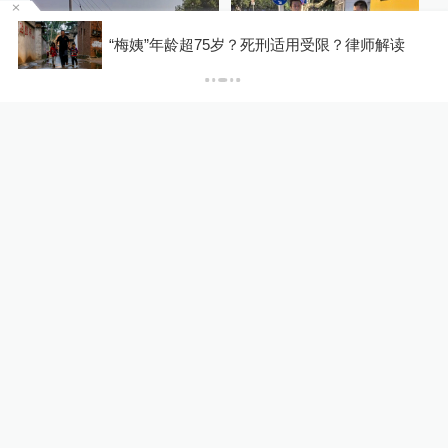
罕
“梅姨”年龄超75岁？死刑适用受限？律师解读
00:31
00:37
1天前
2天前
探亲路上遇车辆侧翻，民
研究生在武汉江滩游玩时
警扎破安全气囊救出被困
存有论文的手机被盗，民
司机
警深夜追踪7小时追回
热门推荐
00:12
00:30
4小时前
4小时前
陕西汉中30岁村支书李杨
医院收费员飞身翻出服务
在防汛工作中不幸遇难，
台急救癫痫青年，三人分
被追授“南郑区优秀共产
工协作抢回一命
党员”称号