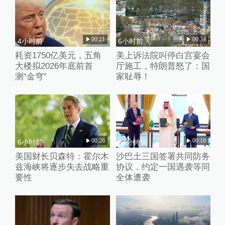
00:21
00:34
4小时前
6小时前
耗资1750亿美元，五角
美上诉法院叫停白宫宴会
大楼拟2026年底前首
厅施工，特朗普怒了：国
测“金穹”
家耻辱！
00:26
00:10
6小时前
37分钟前
美国财长贝森特：霍尔木
沙巴土三国签署共同防务
兹海峡将逐步失去战略重
协议，约定一国遇袭等同
要性
全体遭袭