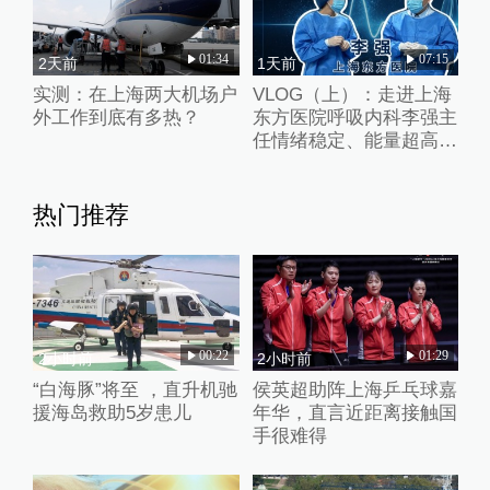
01:34
07:15
2天前
1天前
实测：在上海两大机场户
VLOG（上）：走进上海
外工作到底有多热？
东方医院呼吸内科李强主
任情绪稳定、能量超高的
一天
热门推荐
00:22
01:29
2小时前
2小时前
“白海豚”将至 ，直升机驰
侯英超助阵上海乒乓球嘉
援海岛救助5岁患儿
年华，直言近距离接触国
手很难得