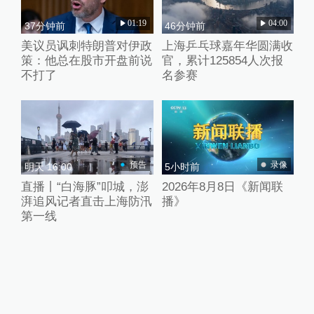
01:19
04:00
37分钟前
46分钟前
美议员讽刺特朗普对伊政
上海乒乓球嘉年华圆满收
策：他总在股市开盘前说
官，累计125854人次报
不打了
名参赛
预告
录像
明天 16:00
5小时前
直播丨“白海豚”叩城，澎
2026年8月8日《新闻联
湃追风记者直击上海防汛
播》
第一线