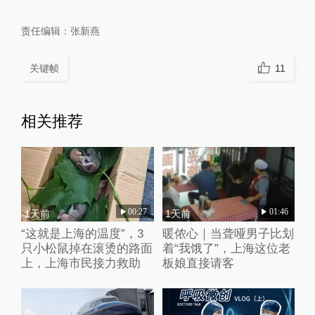
责任编辑：
张新燕
关键帧
11
相关推荐
00:27
01:46
1天前
1天前
“这就是上海的温度”，3
暖侬心｜当聋哑男子比划
只小松鼠掉在滚烫的路面
着“我饿了”，上海这位老
上，上海市民接力救助
板娘直接请客