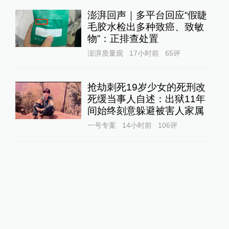
澎湃回声｜多平台回应“假睫
毛胶水检出多种致癌、致敏
物”：正排查处置
澎湃质量观
17小时前
65
评
抢劫刺死19岁少女的死刑改
死缓当事人自述：出狱11年
间始终刻意躲避被害人家属
一号专案
14小时前
106
评