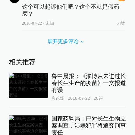
这个可以起诉他们吧？这个不就是假药
麽？
2018-07-22
∙ 未知
64赞
展开更多评论
相关推荐
鲁中晨报：《淄博从未进过长
春长生生产的疫苗》一文报道
有误
舆论场
2018-07-22
28
评
国家药监局：已对长生生物立
案调查，涉嫌犯罪将追究刑事
责任