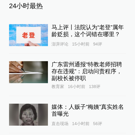
24小时最热
马上评丨法院认为“老登”属年
龄贬损，这个词错在哪里？
澎湃评论
15小时前
94
评
广东雷州通报“特教老师招聘
存在违规”：启动问责程序，
副校长被停职
教育家
16小时前
138
评
媒体：人贩子“梅姨”真实姓名
首曝光
直击现场
14小时前
56
评