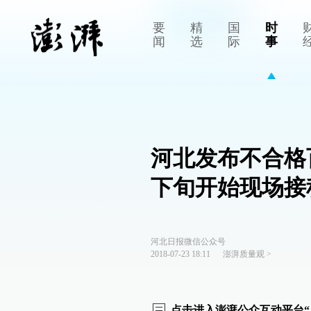
要
精
国
时
闻
选
际
事
河北发布不合格
下旬开始现场接
河北日报微信公众号
2018-07-23 18:11
澎湃质量观
>
点击进入澎湃公众互动平台“