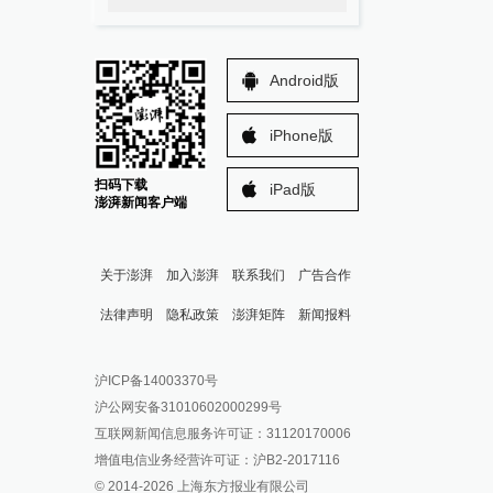
Android版
iPhone版
扫码下载
iPad版
澎湃新闻客户端
关于澎湃
加入澎湃
联系我们
广告合作
法律声明
隐私政策
澎湃矩阵
新闻报料
报料热线: 021-962866
澎湃新闻微博
沪ICP备14003370号
报料邮箱: news@thepaper.cn
澎湃新闻公众号
沪公网安备31010602000299号
澎湃新闻抖音号
互联网新闻信息服务许可证：31120170006
派生万物开放平台
增值电信业务经营许可证：沪B2-2017116
© 2014-
2026
上海东方报业有限公司
IP SHANGHAI