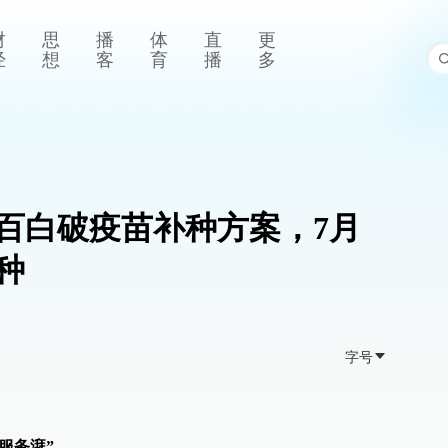
财
思
播
体
直
更
经
想
客
育
播
多
百白破疫苗补种方案，7月
种
字号
服务湃”