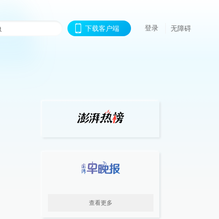
登录
下载客户端
无障碍
查看更多