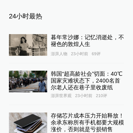
24小时最热
暮年常沙娜：记忆消逝处，不
褪色的敦煌人生
澎湃人物
23小时前
69
评
韩国“超高龄社会”切面：40℃
国家灾难状态下，2400名首
尔老人还在巷子里收废纸
澎湃世界观
23小时前
210
评
存储芯片成本压力开始释放！
余承东称所有手机都要大规模
涨价，否则就是亏损销售