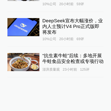
10%公司
20小时前
59
评
DeepSeek宣布大幅涨价，业
内人士预计V4 Pro正式版即
将发布
10%公司
20小时前
69
评
“抗生素牛蛙”后续：多地开展
牛蛙食品安全检查或专项行动
澎湃质量观
23小时前
125
评