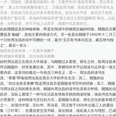
一夕，理老杜《题诸葛武侯祠》诗，方曼声长吟“遗庙丹青落，空山草木
长”，案上灯光摇摇颤动者久之，乃挺起而为穗。吾忽觉居室墙宇俱化去
无有，而吾身乃在空山中草木莽苍里也。故乡为大平原，南北亘千馀里，
东西亦广数百里，其地则列御寇所谓“冀之南汉之阴无陇断焉”者也。山也
者，尔时在吾，亦只于纸上识其字，画图中见其形而已。
此处顾随提及的神秘体验，即是在阅读中的物我交融的经验。顾随此后屡
屡提及“触磕”，是他主要的阅读方式。另一处是在顾随于1942年十二月三
十日给周汝昌的信中写赠的一诗，题为“玉言有书来问近况，赋五绝句报
之”，最后一首云：
抱得朱弦未肯弹，一天霜月满阑干。
怜君独向寒窗底，却注虫鱼至夜阑。
此时周汝昌正在燕京大学就读，与顾随过从甚密。师生之间，除周汝昌来
拜访顾随外，经常鱼雁往来。其中，寄赠诗作并予以阅读与点评是一项主
要内容。这首诗的最后一句包含三种含义：其一、周汝昌的读书生
涯。“寒窗”即喻指周汝昌在燕京大学的学生生活；其二、顾随的自
况。“却注虫鱼至夜阑”既是周汝昌亦是顾随读书写作的经验；其三、顾随
与周汝昌之间的师生友情。顾随向周汝昌的读书生涯表示怜惜。顾随此信
此诗，实际上展现了一种与生活及友情相关联的阅读经验，借由书信为媒
介而展开。这种阅读与交往的方式，是顾随与亲友、师生交往的基本模式
之一。在现代中国，宗白华、郭沫若、田汉曾于1920年出版三人的通信
集《三叶草》，在通信里交流书籍、谈论阅读，借此谈人生与理想，已成
为风靡一时的现代青年的交往模式。顾随在青年时期已与冯至等友人采用