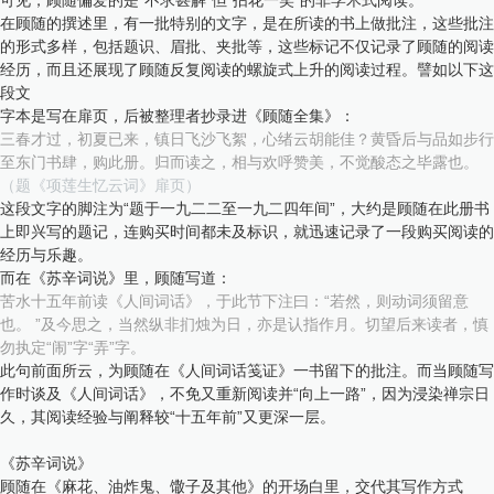
在顾随的撰述里，有一批特别的文字，是在所读的书上做批注，这些批注
的形式多样，包括题识、眉批、夹批等，这些标记不仅记录了顾随的阅读
经历，而且还展现了顾随反复阅读的螺旋式上升的阅读过程。譬如以下这
段文
字本是写在扉页，后被整理者抄录进《顾随全集》：
三春才过，初夏已来，镇日飞沙飞絮，心绪云胡能佳？黄昏后与品如步行
至东门书肆，购此册。归而读之，相与欢呼赞美，不觉酸态之毕露也。
（题《项莲生忆云词》扉页）
这段文字的脚注为“题于一九二二至一九二四年间”，大约是顾随在此册书
上即兴写的题记，连购买时间都未及标识，就迅速记录了一段购买阅读的
经历与乐趣。
而在《苏辛词说》里，顾随写道：
苦水十五年前读《人间词话》，于此节下注曰：“若然，则动词须留意
也。 ”及今思之，当然纵非扪烛为日，亦是认指作月。切望后来读者，慎
勿执定“闹”字“弄”字。
此句前面所云，为顾随在《人间词话笺证》一书留下的批注。而当顾随写
作时谈及《人间词话》，不免又重新阅读并“向上一路”，因为浸染禅宗日
久，其阅读经验与阐释较“十五年前”又更深一层。
《苏辛词说》
顾随在《麻花、油炸鬼、馓子及其他》的开场白里，交代其写作方式