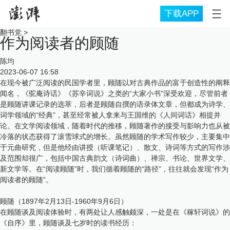
下载APP
翻书党
>
作为阅读者的顾随
陈均
2023-06-07 16:58
在现今被广泛阅读的民国学者里，顾随以对古典作品的富于创造性的阐释
闻名，《驼庵诗话》《苏辛词说》之类的“大家小书”深受欢迎，尽管前者
是顾随讲课记录的选萃，后者是顾随自撰的语录体文章，但都成为诗学、
词学领域的“经典”，甚至经常被人拿来与王国维的《人间词话》相提并
论。在文学阅读领域，随着时代的推移，顾随著作的接受与影响力也从被
冷落的状态获得了滚雪球式的增长。虽然顾随的学术写作较少，主要集中
于元曲研究，但是他经由讲授（听课笔记）、散文、诗词等方式的写作涉
及范围却很广，包括中国古典韵文（诗词曲）、禅宗、书论、世界文学、
新文学等。在“阅读顾随”时，我们循着顾随的“路径”，往往就会发现“作为
阅读者的顾随”。
顾随（1897年2月13日-1960年9月6日）
在顾随谈及阅读体验时，有两处让人感触颇深，一处是在《稼轩词说》的
《自序》里，顾随谈及七岁时的读书经历：