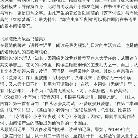
这种模式，并保持终身。此时与周汝昌介于师友之间，在书信里讨论阅读
与写作，更是日常之事。由此产生的著述当以顾随的《苏辛词说》与周汝
昌的《红楼梦新证》最为特出。“却注虫鱼至夜阑”可以视作顾随在书斋里
的基本阅读姿态。
《顾随致周汝昌书信集》
在顾随的著述与讲授生涯里，阅读是最为频繁与日常的生活方式，也是他
的诸种活动的基础与核心。
顾随以“苦水词人 ”知名，因词缘为沈尹默推荐至燕京大学任教，从而建立
其文学志业。在词的写作里，阅读是顾随创作的主要动力之一。而且，从
其文本及批评来看，读词、写词是一种经常性的活动。其好友卢宗藩在
《〈荒原词〉序》里披露：“以余所知，八年以来，羡季殆无一日不读
词，又未尝十日不作，其用力可谓勤矣！ ”在第一本词集《无病词》里，
有《忆少年》，小序为：“读晁无咎别历下词，不禁黯然，即步其韵。
”《念奴娇》小序为：“读诸家词，多恨春怨春之语，因赋此解。 ”《佳人
四首》第一首有诗句：“自从读会灵均赋，不爱欢娱只爱愁。 ”在第二本词
集《味辛词》里，《蓦山溪》有诗句：“爱读放翁诗，总觉我、比春还
懒。 ”《永遇乐》小序为“夜读《大心》不能寐，因赋”。顾随早期写作诗
词，由阅读产生的感触成为他写作的一个因由。
从顾随日记里，可以多次看到购书、读书的记录。譬如，在1949年的
《旅驼日记》里，从一月二十四日起，至四月十日，在解放军进入北平之