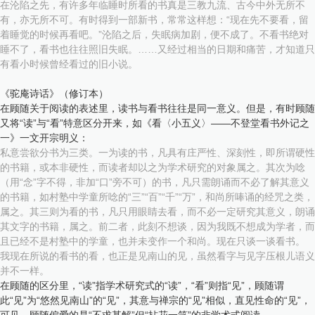
在沦陷之先，有许多年临睡时所看的书真是三教九流、古今中外无所不
有，亦无所不可。有时得到一部新书，常常这样想：“现在先不要看，留
着睡觉的时候再看吧。”沦陷之后，失眠病加剧，便不成了。不看书绝对
睡不了，看书也往往照旧失眠。……又经过相当的日期和痛苦，才知道只
有看小时候曾经看过的旧小说。
《驼庵诗话》（修订本）
在顾随关于阅读的表述里，读书与看书往往是同一意义。但是，有时顾随
又将“读”与“看”特意区分开来，如《看〈小五义〉——不登堂看书外记之
一》一文开宗明义：
私意尝欲分书为三类。一为读的书，凡具有庄严性、深刻性，即所谓硬性
的书籍，或本非硬性，而读者却以之为学术研究的对象属之。其次为唸
（用“念”字不得，非加“口”旁不可）的书，凡只需朗诵而不必了解其意义
的书籍，如村塾中学童所唸的“三”“百”“千”“万”，和尚所唪诵的经咒之类，
属之。其三则为看的书，凡只用眼睛去看，而不必一定研究其意义，朗诵
其文字的书籍，属之。前二者，此刻不想谈，因为我既不想成为学者，而
且已经不是村塾中的学童，也并未变作一个和尚。现在只谈一谈看书。
我现在所说的看书的看，也正是见南山的见，虽然看字与见字压根儿语义
并不一样。
在顾随的区分里，“读”指学术研究式的“读”，“看”则指“见”，顾随谓
此“见”为“悠然见南山”的“见”，其意与禅宗的“见”相似，直见性命的“见”，
可见，顾随偏爱的是“不求甚解”但“拈花一笑”的非学术式阅读。