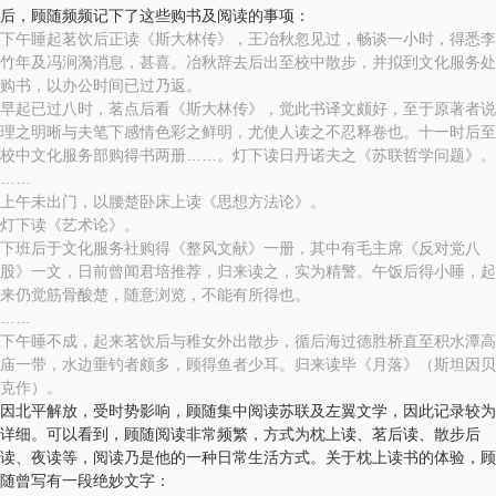
后，顾随频频记下了这些购书及阅读的事项：
下午睡起茗饮后正读《斯大林传》，王冶秋忽见过，畅谈一小时，得悉李
竹年及冯涧漪消息，甚喜。冶秋辞去后出至校中散步，并拟到文化服务处
购书，以办公时间已过乃返。
早起已过八时，茗点后看《斯大林传》，觉此书译文颇好，至于原著者说
理之明晰与夫笔下感情色彩之鲜明，尤使人读之不忍释卷也。十一时后至
校中文化服务部购得书两册……。灯下读日丹诺夫之《苏联哲学问题》。
……
上午未出门，以腰楚卧床上读《思想方法论》。
灯下读《艺术论》。
下班后于文化服务社购得《整风文献》一册，其中有毛主席《反对党八
股》一文，日前曾闻君培推荐，归来读之，实为精警。午饭后得小睡，起
来仍觉筋骨酸楚，随意浏览，不能有所得也。
……
下午睡不成，起来茗饮后与稚女外出散步，循后海过德胜桥直至积水潭高
庙一带，水边垂钓者颇多，顾得鱼者少耳。归来读毕《月落》（斯坦因贝
克作）。
因北平解放，受时势影响，顾随集中阅读苏联及左翼文学，因此记录较为
详细。可以看到，顾随阅读非常频繁，方式为枕上读、茗后读、散步后
读、夜读等，阅读乃是他的一种日常生活方式。关于枕上读书的体验，顾
随曾写有一段绝妙文字：