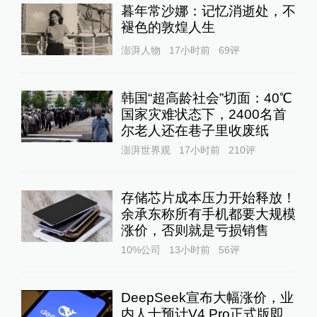
暮年常沙娜：记忆消逝处，不
褪色的敦煌人生
澎湃人物
17小时前
69
评
韩国“超高龄社会”切面：40℃
国家灾难状态下，2400名首
尔老人还在巷子里收废纸
澎湃世界观
17小时前
210
评
存储芯片成本压力开始释放！
余承东称所有手机都要大规模
涨价，否则就是亏损销售
10%公司
13小时前
56
评
DeepSeek宣布大幅涨价，业
内人士预计V4 Pro正式版即