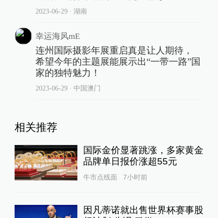
2023-06-29
∙ 湖南
幸运海风mE
连州国际摄影年展重启真是让人期待，
希望今年的主题展能展示出“一带一路”国
家的独特魅力！
2023-06-29
∙ 中国澳门
相关推荐
国际金价显著跳涨，多家黄金
品牌单日报价涨超55元
牛市点线面
7小时前
因凡蒂诺就出售世界杯赛事股